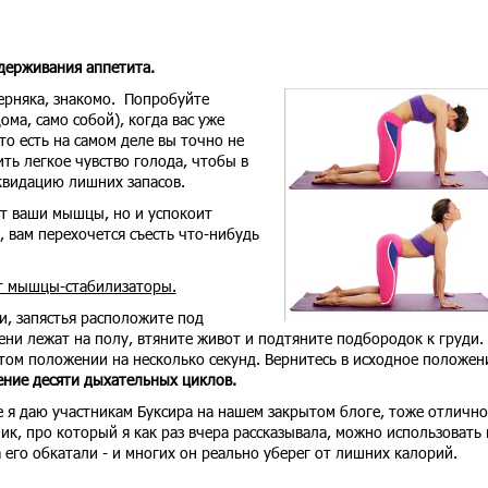
держивания аппетита.
ерняка, знакомо. Попробуйте
ма, само собой), когда вас уже
то есть на самом деле вы точно не
ть легкое чувство голода, чтобы в
квидацию лишних запасов.
ет ваши мышцы, но и успокоит
о, вам перехочется съесть что-нибудь
т мышцы-стабилизаторы.
и, запястья расположите под
ени лежат на полу, втяните живот и подтяните подбородок к груди.
этом положении на несколько секунд. Вернитесь в исходное положен
ние десяти дыхательных циклов.
е я даю участникам Буксира на нашем закрытом блоге, тоже отлично
к, про который я как раз вчера рассказывала, можно использовать 
 его обкатали - и многих он реально уберег от лишних калорий.