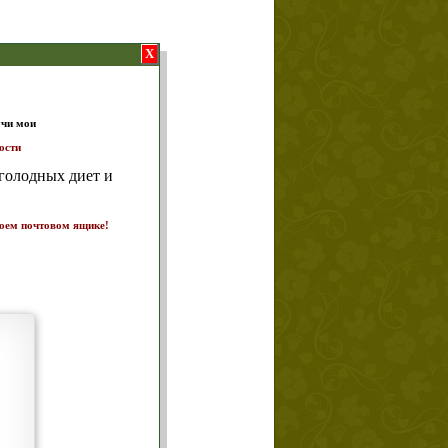
X
т и
ике!
а 7