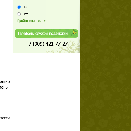
Да
Нет
Телефоны службы поддержки
+7 (909) 421-77-27
еющие
лены.
оветам