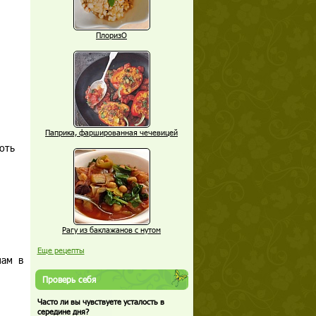
ПлоризО
Паприка, фаршированная чечевицей
оть
Рагу из баклажанов с нутом
Еще рецепты
нам в
Проверь себя
Часто ли вы чувствуете усталость в
середине дня?