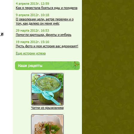
4 апреля 2013г. 12:59
Как я перестала бояться еды и похудела
9 апреля 2012г. 10:18
О революции цели, ветре перемен и о
том, как далеко он меня унёс
29 марта 2012г. 16:53
 и
Помогли картошка, фрукты и имбирь
19 марта 2012г. 15:16
Пусть фото и моя история вас вдохновят!
Еще истории успеха
Наши рецепты
Чатни из крыжовника