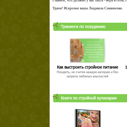
Главное, что должно у вас быть - вера в себя,
Удачи! Искренне ваша Людмила Симиненко.
Твой ша
Тренинги по похудению
Как выстроить стройное питание
1
Похудеть, не считая каждую калорию и без
запрета любимых вкусностей
Книги по стройной кулинарии