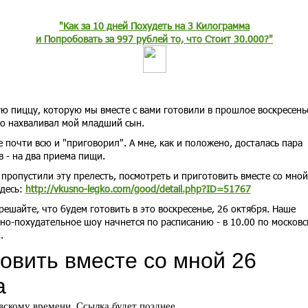
"Как за 10 дней Похудеть на 3 Килограмма
и Попробовать за 997 рублей то, что Стоит 30.000?"
ю пиццу, которую мы вместе с вами готовили в прошлое воскресень
о нахваливал мой младший сын.
е почти всю и "приговорил". А мне, как и положено, досталась пара
в - на два приема пищи.
 пропустили эту прелесть, посмотреть и приготовить вместе со мной
десь:
http://vkusno-legko.com/good/detail.php?ID=51767
 решайте, что будем готовить в это воскресенье, 26 октября. Наше
но-похудательное шоу начнется по расписанию - в 10.00 по москов
.