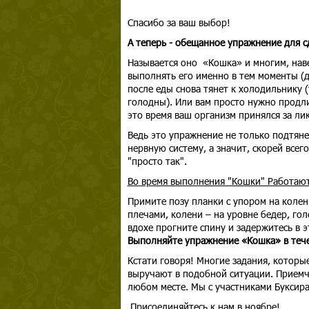
Спасибо за ваш выбор!
А теперь - обещанное упражнение для с
Называется оно «Кошка» и многим, нав
выполнять его именно в тем моменты (до
после еды снова тянет к холодильнику (
голодны). Или вам просто нужно продли
это время ваш организм принялся за ли
Ведь это упражнение не только подтян
нервную систему, а значит, скорей всег
"просто так".
Во время выполнения "Кошки" Работаю
Примите позу планки с упором на колен
плечами, колени – на уровне бедер, гол
вдохе прогните спину и задержитесь в 
Выполняйте упражнение «Кошка» в тече
Кстати говоря! Многие задания, которы
выручают в подобной ситуации. Приемчи
любом месте. Мы с участниками Буксира
Присоединяйтесь к нам в ноябре!