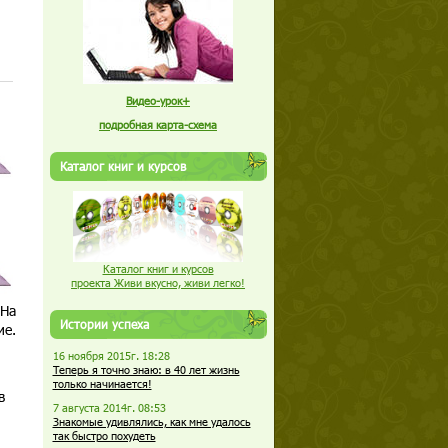
Видео-урок+
подробная карта-схема
Каталог книг и курсов
Каталог книг и курсов
проекта Живи вкусно, живи легко!
 На
Истории успеха
ие.
16 ноября 2015г. 18:28
Теперь я точно знаю: в 40 лет жизнь
только начинается!
в
7 августа 2014г. 08:53
Знакомые удивлялись, как мне удалось
так быстро похудеть