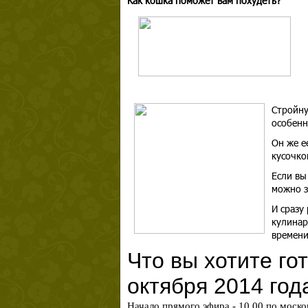
Как кошка поможет вам похудеть?
Стройну
особенн
Он же е
кусочко
Если вы
можно з
И сразу
кулинар
времени