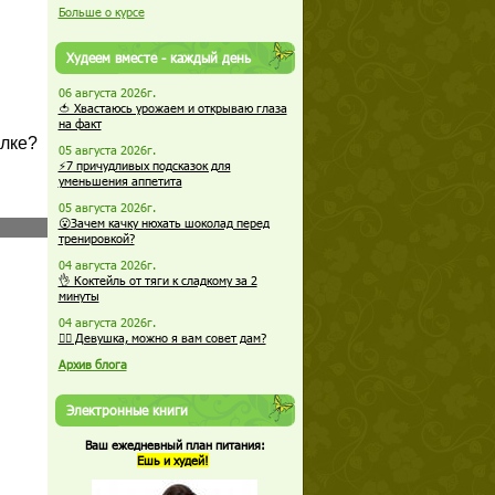
Больше о курсе
Худеем вместе - каждый день
06 августа 2026г.
🍅 Хвастаюсь урожаем и открываю глаза
на факт
05 августа 2026г.
⚡7 причудливых подсказок для
уменьшения аппетита
05 августа 2026г.
😮Зачем качку нюхать шоколад перед
тренировкой?
04 августа 2026г.
👌 Коктейль от тяги к сладкому за 2
минуты
04 августа 2026г.
🏋️‍♀️ Девушка, можно я вам совет дам?
Архив блога
Электронные книги
Ваш ежедневный план питания:
Ешь и худей!