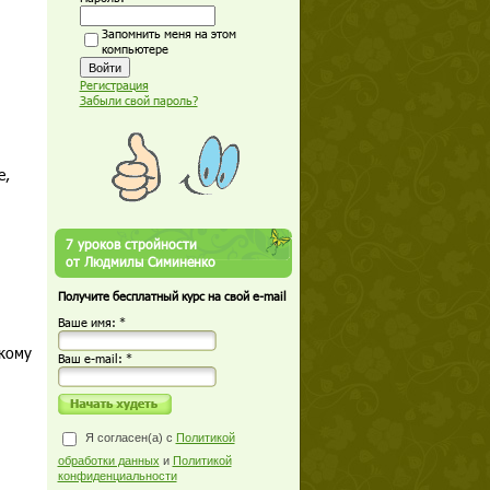
Запомнить меня на этом
компьютере
Регистрация
Забыли свой пароль?
е,
7 уроков стройности
от Людмилы Симиненко
Получите бесплатный курс на свой e-mail
Ваше имя: *
скому
Ваш е-mail: *
Я согласен(а) с
Политикой
обработки данных
и
Политикой
конфиденциальности