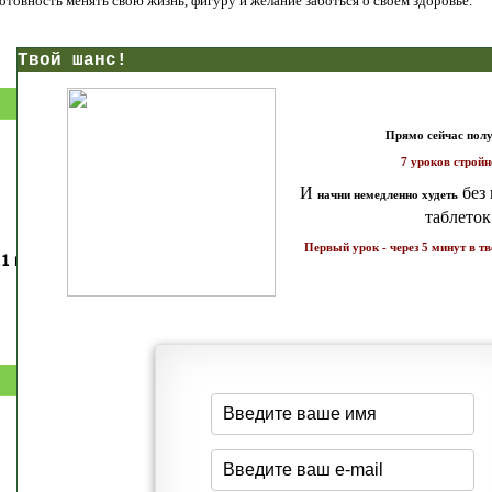
 готовность менять свою жизнь, фигуру и желание заботься о своем здоровье.
нс!
Прямо сейчас получи мои
7 уроков стройности
И
без голодных дие
начни немедленно худеть
таблеток
Первый урок - через 5 минут в твоем почтовом ящ
1 каратов стройности для занятых
Как запустить жиросжигание з
бизнес-леди
дней
Простая система похудения
Готовый план-сценарий