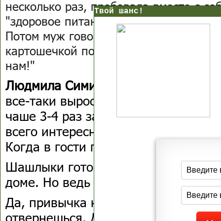
несколько раз, пробовала вместе с со
Твой шанс!
"здоровое питание" - варила овощные
Потом муж говорил через 2-3 дня: "Ты
картошечкой поджарю. Дети из другой
нам!"
Людмила Симиненко:
Виктория, у м
все-таки выросла не в Ростове, На
чаше 3-4 раз за год (надо бы почащ
всего интересного) . На Левбердоне 
Когда в гости приезжаешь, конечно,
Шашлыки готовим гораздо чаще, ко
доме. Но ведь они и не под запрето
Да, привычка конечно - дело такое,
отвернешься. Да и не от всего нуж