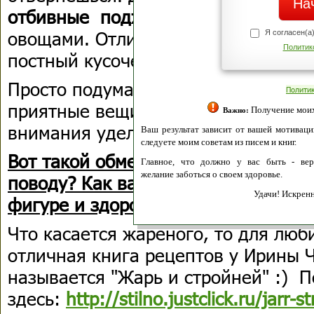
отбивные поджарить не на масле, а
овощами. Отлично! Одну небольшу
Я согласен(а
Политик
постный кусочек.
Просто подумать еще о том, скольк
Полити
приятные вещи освобождается, ког
Получение моих 
Важно:
внимания уделять еде. :)
Ваш результат зависит от вашей мотивации
следуете моим советам из писем и книг.
Вот такой обмен мнениями. А что 
Главное, что должно у вас быть - вер
желание заботься о своем здоровье.
поводу? Как вам удается или не уда
Удачи! Искрен
фигуре и здоровье и наши давние 
Что касается жареного, то для люб
отличная книга рецептов у Ирины Ч
называется "Жарь и стройней" :) 
здесь:
http://stilno.justclick.ru/jarr-st