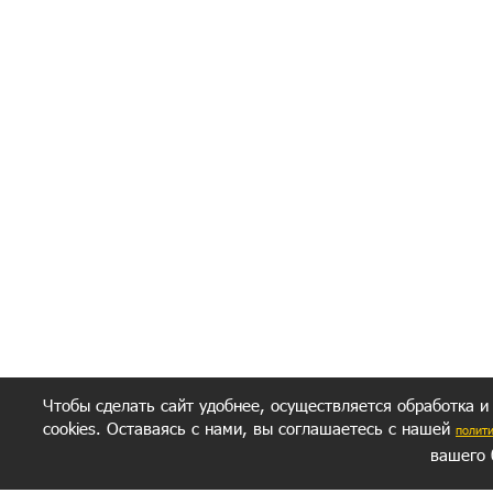
Я согласен(а
Политик
Полити
Получение моих 
Важно:
Ваш результат зависит от вашей мотивации
следуете моим советам из писем и книг.
Главное, что должно у вас быть - вер
желание заботься о своем здоровье.
Удачи! Искрен
Чтобы сделать сайт удобнее, осуществляется обработка и
cookies. Оставаясь с нами, вы соглашаетесь с нашей
полит
вашего 