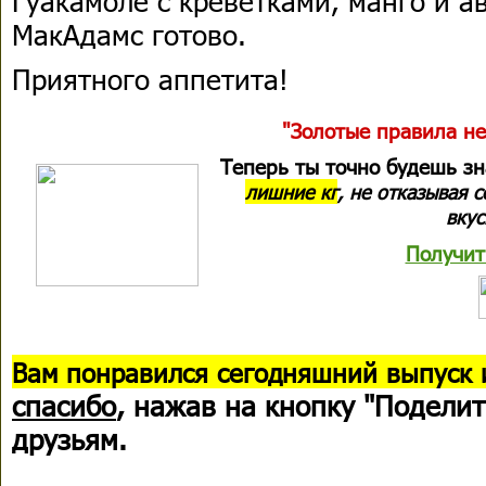
Гуакамоле с креветками, манго и а
МакАдамс готово.
Приятного аппетита!
"Золотые правила не
Теперь ты точно будешь з
лишние кг
, не отказывая 
вкус
Получит
В
ам понравился сегодняшний выпуск 
спасибо
, нажав на кнопку "Поделит
друзьям.