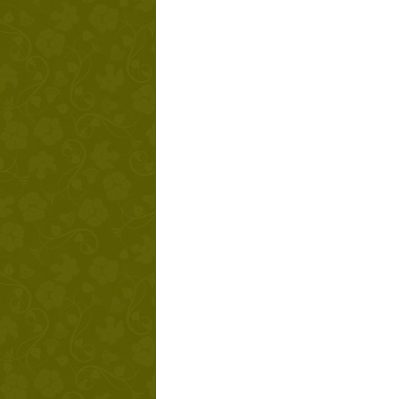
Твой ша