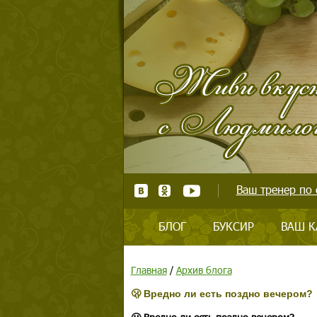
Ваш тренер по 
БЛОГ
БУКСИР
ВАШ К
Главная
/
Архив блога
🫢 Вредно ли есть поздно вечером?