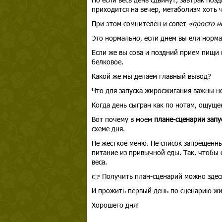
приходится на вечер, метаболизм хоть ч
При этом сомнителен и совет
«просто н
Это нормально, если днем вы ели норма
Если же вы сова и поздний прием пищи 
белковое.
Какой же мы делаем главный вывод?
Что для запуска жиросжигания важны не
Когда день сыгран как по нотам, ощущен
Вот почему в моем
плане-сценарии запу
схеме дня.
Не жесткое меню. Не список запрещенны
питание из привычной еды. Так, чтобы
веса.
👉 Получить план-сценарий можно здес
И прожить первый день по сценарию жи
Хорошего дня!