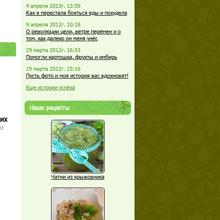
4 апреля 2013г. 12:59
Как я перестала бояться еды и похудела
9 апреля 2012г. 10:18
О революции цели, ветре перемен и о
том, как далеко он меня унёс
29 марта 2012г. 16:53
Помогли картошка, фрукты и имбирь
19 марта 2012г. 15:16
Пусть фото и моя история вас вдохновят!
Еще истории успеха
Наши рецепты
щих
о!
Чатни из крыжовника