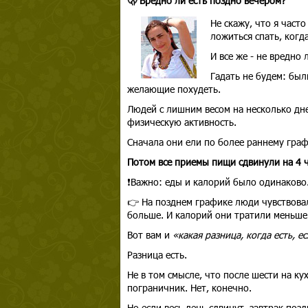
🫢 Вредно ли есть поздно вечером?
Не скажу, что я часто
ложиться спать, когд
И все же - не вредно 
Гадать не будем: был
желающие похудеть.
Людей с лишним весом на несколько дн
физическую активность.
Сначала они ели по более раннему граф
Потом все приемы пищи сдвинули на 4 ч
❗Важно: еды и калорий было одинаково
👉 На позднем графике люди чувствова
больше. И калорий они тратили меньше.
Вот вам и
«какая разница, когда есть, е
Разница есть.
Не в том смысле, что после шести на ку
пограничник. Нет, конечно.
Но если весь день сдвинут, завтрак поз