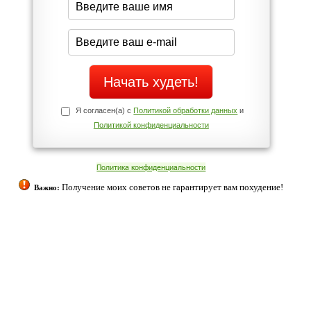
Да
Нет
Телефоны службы поддержки
+7 (909) 421-77-27
ованием cookies. Оставаясь с нами, вы соглашаетесь с нашей
 браузера.
Согласен
ательно вы
 фигуру и