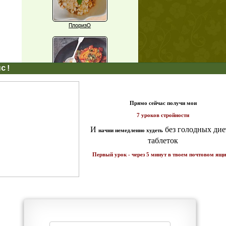
ПлоризО
X
Паприка, фаршированная чечевицей
т и
ике!
Рагу из баклажанов с нутом
Еще рецепты
Проверь себя
Часто ли вы чувствуете усталость в
середине дня?