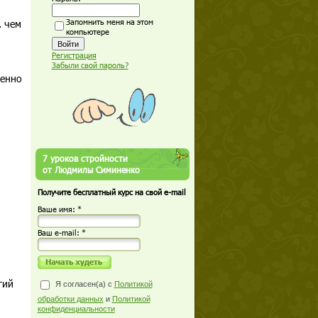
, чем
Запомнить меня на этом
компьютере
Регистрация
Забыли свой пароль?
менно
7 уроков стройности
от Людмилы Симиненко
Получите бесплатный курс на свой e-mail
Ваше имя: *
Ваш е-mail: *
гий
Я согласен(а) с
Политикой
обработки данных
и
Политикой
конфиденциальности