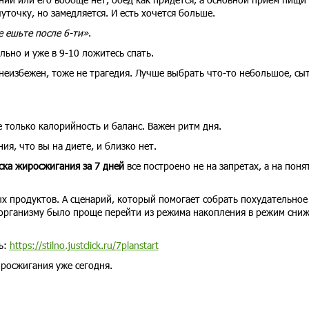
уточку, но замедляется. И есть хочется больше.
е ешьте после 6-ти»
.
льно и уже в 9-10 ложитесь спать.
неизбежен, тоже не трагедия. Лучше выбрать что-то небольшое, сы
 только калорийность и баланс. Важен ритм дня.
ия, что вы на диете, и близко нет.
ска жиросжигания за 7 дней
все построено не на запретах, а на поня
х продуктов. А сценарий, который помогает собрать похудательное
 организму было проще перейти из режима накопления в режим сни
ь:
https://stilno.justclick.ru/7planstart
росжигания уже сегодня.