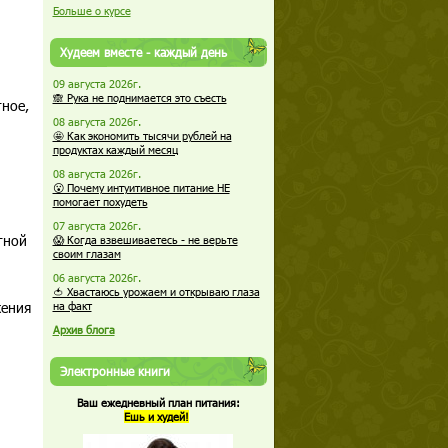
Больше о курсе
Худеем вместе - каждый день
09 августа 2026г.
🙈 Рука не поднимается это съесть
тное,
08 августа 2026г.
🤩 Как экономить тысячи рублей на
продуктах каждый месяц
08 августа 2026г.
😮 Почему интуитивное питание НЕ
помогает похудеть
07 августа 2026г.
тной
😱 Когда взвешиваетесь - не верьте
своим глазам
06 августа 2026г.
🍅 Хвастаюсь урожаем и открываю глаза
жения
на факт
Архив блога
Электронные книги
Ваш ежедневный план питания:
Ешь и худей!