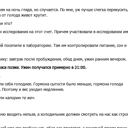
 ем на ночь глядя, но случается. По мне, уж лучше слегка перекусить
а от голода живот крутит.
ли это?
и исследования на этот счет. Причем участвовали в исследовании и
ей поселили в лабораторию. Там им контролировали питание, сон и
ику: завтрак после пробуждения, обед днем, ужин ранним вечером.
аса позже. Ужин получался примерно в 21:00.
.
ли себя голоднее. Гормона сытости было меньше, гормона голода
 Поэтому и вес уходил медленнее.
сли калории те же»
.
хню входить нельзя, а холодильник должен смотреть на нас как стро
дний или его вообще нет, обед как придется, а основной прием пищи