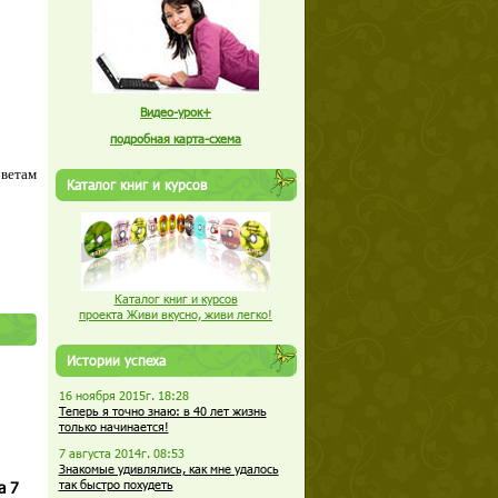
Видео-урок+
подробная карта-схема
оветам
Каталог книг и курсов
Каталог книг и курсов
проекта Живи вкусно, живи легко!
Истории успеха
16 ноября 2015г. 18:28
Теперь я точно знаю: в 40 лет жизнь
только начинается!
7 августа 2014г. 08:53
Знакомые удивлялись, как мне удалось
а 7
так быстро похудеть