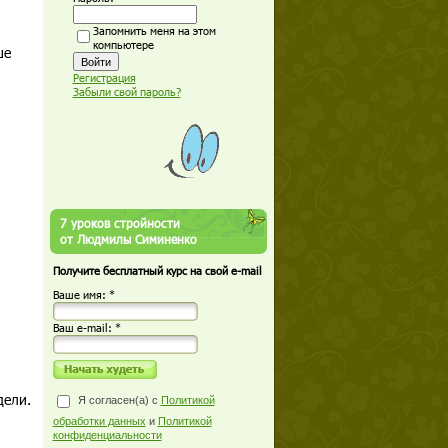
Запомнить меня на этом
компьютере
ше
Регистрация
Забыли свой пароль?
7 уроков стройности
от Людмилы Симиненко
Получите бесплатный курс на свой e-mail
Ваше имя: *
Ваш е-mail: *
дели.
Я согласен(а) с
Политикой
обработки данных
и
Политикой
конфиденциальности