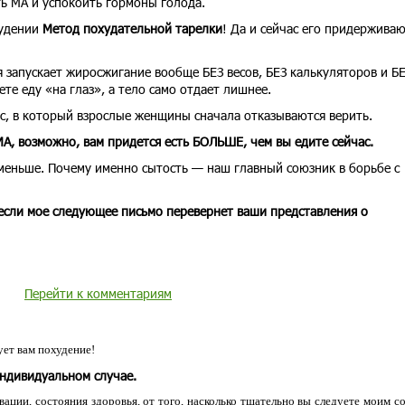
ь МА и успокоить гормоны голода.
худении
Метод похудательной тарелки
! Да и сейчас его придерживаю
я запускает жиросжигание вообще БЕЗ весов, БЕЗ калькуляторов и Б
те еду «на глаз», а тело само отдает лишнее.
с, в который взрослые женщины сначала отказываются верить.
А, возможно, вам придется есть БОЛЬШЕ, чем вы едите сейчас.
 меньше. Почему именно сытость — наш главный союзник в борьбе с
 если мое следующее письмо перевернет ваши представления о
Перейти к комментариям
ет вам похудение!
индивидуальном случае.
ации, состояния здоровья, от того, насколько тщательно вы следуете моим с