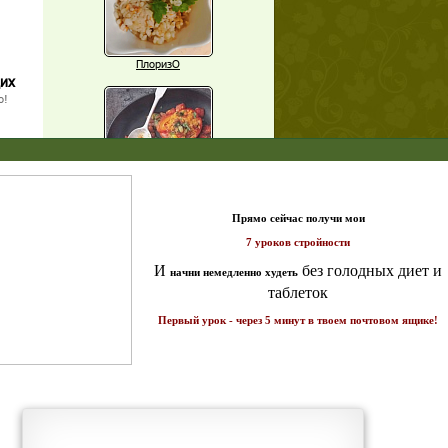
ПлоризО
щих
о!
X
Паприка, фаршированная чечевицей
т и
ике!
Рагу из баклажанов с нутом
Еще рецепты
Проверь себя
Часто ли вы чувствуете усталость в