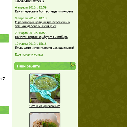
так быстро похудеть
4 апреля 2013г. 12:59
Как я перестала бояться еды и похудела
9 апреля 2012г. 10:18
О революции цели, ветре перемен и о
том, как далеко он меня унёс
29 марта 2012г. 16:53
Помогли картошка, фрукты и имбирь
19 марта 2012г. 15:16
Пусть фото и моя история вас вдохновят!
Еще истории успеха
Наши рецепты
а 7
Чатни из крыжовника