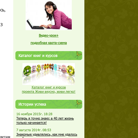
сь,
ЕЗ
Видео-урок+
подробная карта-схема
Каталог книг и курсов
Каталог книг и курсов
проекта Живи вкусно, живи легко!
Истории успеха
16 ноября 2015г. 18:28
Теперь я точно знаю: в 40 лет жизнь
только начинается!
7 августа 2014г. 08:53
Знакомые удивлялись, как мне удалось
оветам