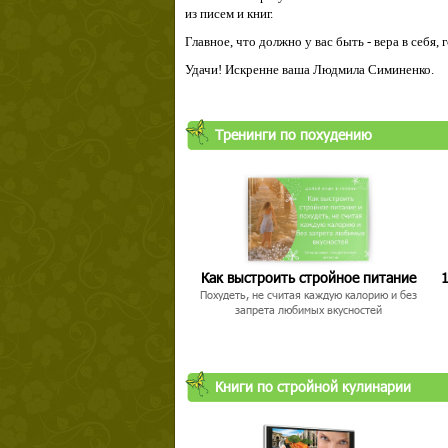
из писем и книг.
Главное, что должно у вас быть - вера в себя,
Удачи! Искренне ваша Людмила Симиненко.
Тренинги по похудению
Как выстроить стройное питание
1
Похудеть, не считая каждую калорию и без
запрета любимых вкусностей
Книги по стройной кулинарии