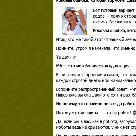
Роковая ошибка, которая тормозит даж
Вот готовый вариант 
кодов — прямо отсюд
письмо. Все жирные в
Роковая ошибка, кот
Итак, кто же такой этот страшный звер
Помните, утром я намекала, что именно 
Та-дам! 🎉
МА — это метаболическая адаптация.
Если говорить простым языком, это ре
каждой строгой диеты или маниакально
Вспомните распространенный совет: «Чт
Наверняка вы слышали это сотни раз. 
Но почему это правило не всегда работ
Потому что женщина — это не робот! 
Да, если бы в вас, как в робота, загр
Роботы ведь не срываются, у них нет ст
Но на нас влияют совсем другие фактор