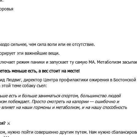
оровья
здо сильнее, чем сила воли или ее отсутствие.
орирует эти важнейшие вещи.
включает режим паники и запускает ту самую МА. Метаболизм засыпае
тесь меньше есть, а вес стоит на месте!
эвид Людвиг, директор Центра профилактики ожирения в Бостонской
 этой теме собаку съел:
ьше есть и больше заниматься спортом, большинство людей
изм побеждает. Просто смотреть на калории — ошибочно и
а влияет на наши гормоны и метаболизм, и на нашу способность
ря?
⚔️
лом, нужно пойти совершенно другим путем. Нам нужно сбалансиров