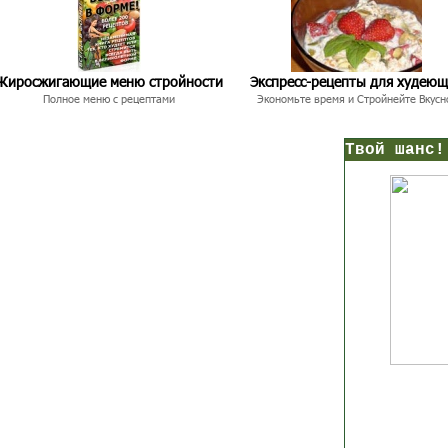
Жиросжигающие меню стройности
Экспресс-рецепты для худею
Полное меню с рецептами
Экономьте время и Стройнейте Вкусн
нс!
Прямо сейчас получи мои
7 уроков стройности
И
без голодных дие
начни немедленно худеть
таблеток
Первый урок - через 5 минут в твоем почтовом ящ