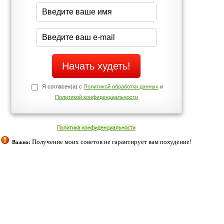
середине дня?
Да
Нет
Телефоны службы поддержки
+7 (909) 421-77-27
ованием cookies. Оставаясь с нами, вы соглашаетесь с нашей
 браузера.
Согласен
ательно вы
 фигуру и