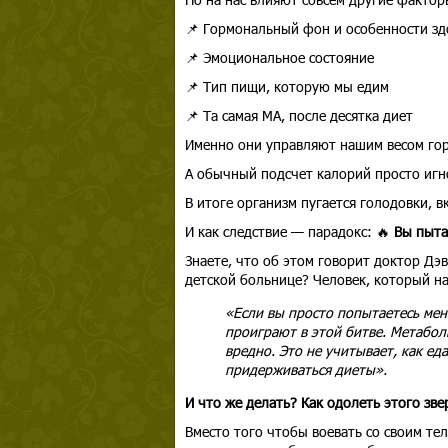
📌 Гормональный фон и особенности зд
📌 Эмоциональное состояние
📌 Тип пищи, которую мы едим
📌 Та самая МА, после десятка диет
Именно они управляют нашим весом гора
А обычный подсчет калорий просто игн
В итоге организм пугается голодовки, 
И как следствие — парадокс: 🔥
Вы пытае
Знаете, что об этом говорит доктор Д
детской больнице? Человек, который на
«Если вы просто попытаетесь мен
проиграют в этой битве. Метабол
вредно. Это не учитывает, как ед
придерживаться диеты».
И что же делать? Как одолеть этого зве
Вместо того чтобы воевать со своим те