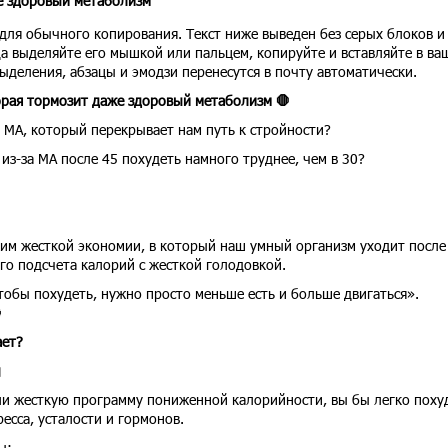
е здоровый метаболизм
для обычного копирования. Текст ниже выведен без серых блоков и
а выделяйте его мышкой или пальцем, копируйте и вставляйте в ва
ыделения, абзацы и эмодзи перенесутся в почту автоматически.
орая тормозит даже здоровый метаболизм 🛑
ь МА, который перекрывает нам путь к стройности?
из-за МА после 45 похудеть намного труднее, чем в 30?
жим жесткой экономии, в который наш умный организм уходит после
го подсчета калорий с жесткой голодовкой.
обы похудеть, нужно просто меньше есть и больше двигаться».

ает?

узили жесткую программу пониженной калорийности, вы бы легко поху
ресса, усталости и гормонов.
ы: