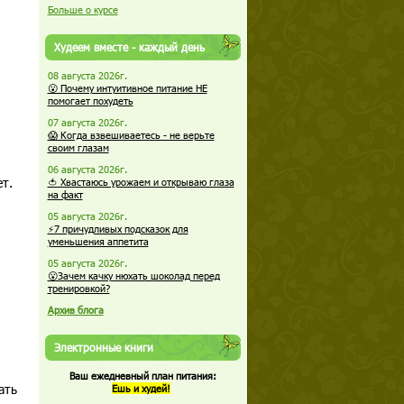
Больше о курсе
Худеем вместе - каждый день
08 августа 2026г.
😮 Почему интуитивное питание НЕ
помогает похудеть
07 августа 2026г.
😱 Когда взвешиваетесь - не верьте
своим глазам
06 августа 2026г.
т.
🍅 Хвастаюсь урожаем и открываю глаза
на факт
05 августа 2026г.
⚡7 причудливых подсказок для
уменьшения аппетита
05 августа 2026г.
😮Зачем качку нюхать шоколад перед
тренировкой?
Архив блога
Электронные книги
Ваш ежедневный план питания:
ать
Ешь и худей!