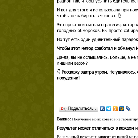
рацион так, чтобы усыпить бдительност
И вот для этого я использовала при по
чтобы не набирать вес снова. 👌
Это простая и сытная стратегия, котора
голодных обмороков. Вы просто собирае
Но тут есть один удивительный парадок
Чтобы этот метод сработал и обманул М
Да-да, вы не ослышались. Больше, а не
лишним весом?
👇
Расскажу завтра утром. Не удивлюсь,
похудении!
Поделиться…
Важно:
Получение моих советов не гарантиру
Результат может отличаться в каждом 
Ваш личный результат зависит от вашей мотив