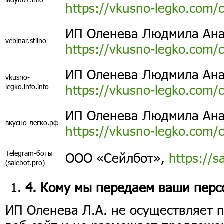
https://vkusno-legko.com/co
ИП Оленева Людмила Ана
vebinar.stilno
https://vkusno-legko.com/co
ИП Оленева Людмила Ана
vkusno-
https://vkusno-legko.com/co
legko.info.info
ИП Оленева Людмила Ана
вкусно-легко.рф
https://vkusno-legko.com/co
Telegram-боты
ООО «Сейлбот»,
https://s
(salebot.pro)
4. Кому мы передаем ваши пер
ИП Оленева Л.А. не осуществляет 