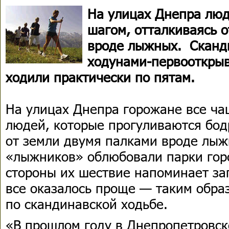
На улицах Днепра лю
шагом, отталкиваясь 
вроде лыжных. Сканди
ходунами-первооткры
ходили практически по пятам.
На улицах Днепра горожане все ча
людей, которые прогуливаются бод
от земли двумя палками вроде лыж
«лыжников» облюбовали парки гор
стороны их шествие напоминает з
все оказалось проще — таким обра
по скандинавской ходьбе.
«В прошлом году в Днепропетровск