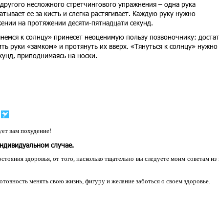
другого несложного стретчингового упражнения – одна рука
ватывает ее за кисть и слегка растягивает. Каждую руку нужно
ении на протяжении десяти-пятнадцати секунд.
янемся к солнцу» принесет неоценимую пользу позвоночнику: доста
ть руки «замком» и протянуть их вверх. «Тянуться к солнцу» нужно
унд, приподнимаясь на носки.
ет вам похудение!
индивидуальном случае.
остояния здоровья, от того, насколько тщательно вы следуете моим советам из
 готовность менять свою жизнь, фигуру и желание заботься о своем здоровье.