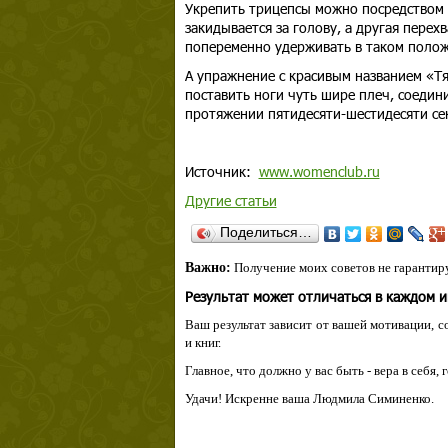
Укрепить трицепсы можно посредством 
закидывается за голову, а другая перех
попеременно удерживать в таком полож
А упражнение с красивым названием «Т
поставить ноги чуть шире плеч, соедини
протяжении пятидесяти-шестидесяти сек
Источник:
www.womenclub.ru
Другие статьи
Поделиться…
Важно:
Получение моих советов не гарантиру
Результат может отличаться в каждом 
Ваш результат зависит от вашей мотивации, с
и книг.
Главное, что должно у вас быть - вера в себя,
Удачи! Искренне ваша Людмила Симиненко.