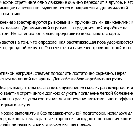
ческом стретчинге одно движение обычно переходит в другое, и эт
в мышцах не возникнет чувство легкого напряжения. Динамический
нном темпе.
ажнения характеризуются рывковыми и пружинистыми движениями: 
хи ногами. Динамический стретчинг в традиционной аэробике не
ретом. Им занимаются только представители большого спорта.
вывается на том, что определенная растягивающая поза удерживается
ило, до одной минуты. Она считается наименее травмоопасной и по
ртивной нагрузке, следует подходить достаточно серьезно. Перед
еться до легкой испарины. Дав себе любую аэробную нагрузку.
без рывков, чтобы оставалось ощущение мягкости, равномерности и
ю занятия стретчингом должно служить появление легкой болезнен
мышцы в растянутом состоянии для получения максимального эффект
тидесяти секунд.
можно выполнять и без предварительной подготовки, используя дл
ер, наклоны тела в разные стороны из исходного положения «ноги 
очайшие мышцы спины и косые мышцы пресса.