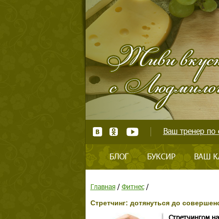
Ваш тренер по 
БЛОГ
БУКСИР
ВАШ К
Главная
/
Фитнес
/
Стретчинг: дотянуться до совершен
Стретчингом на