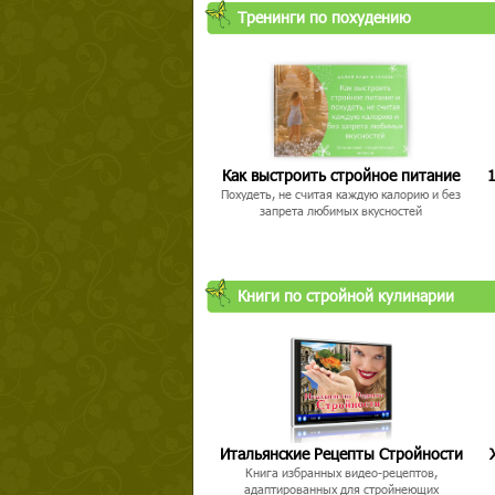
Тренинги по похудению
Как выстроить стройное питание
1
Похудеть, не считая каждую калорию и без
запрета любимых вкусностей
Книги по стройной кулинарии
Итальянские Рецепты Стройности
Книга избранных видео-рецептов,
адаптированных для стройнеющих