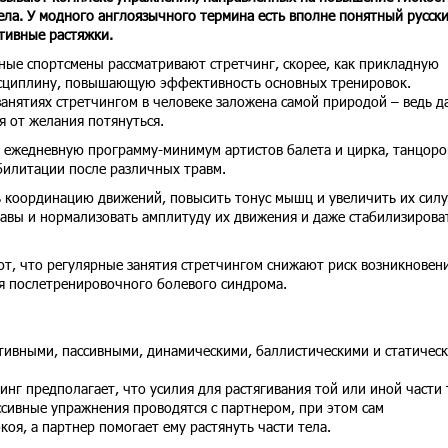
ела. У модного англоязычного термина есть вполне понятный русск
тивные растяжки.
ые спортсмены рассматривают стретчинг, скорее, как прикладную
сциплину, повышающую эффективность основных тренировок.
занятиях стретчингом в человеке заложена самой природой – ведь д
я от желания потянуться.
 ежедневную программу-минимум артистов балета и цирка, танцоров
билитации после различных травм.
координацию движений, повысить тонус мышц и увеличить их силу
тавы и нормализовать амплитуду их движения и даже стабилизирова
, что регулярные занятия стретчингом снижают риск возникновен
я послетренировочного болевого синдрома.
тивными, пассивными, динамическими, баллистическими и статическ
инг предполагает, что усилия для растягивания той или иной части 
сивные упражнения проводятся с партнером, при этом сам
оя, а партнер помогает ему растянуть части тела.