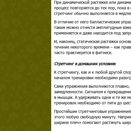
При динамической растяжке или динами
процесс повторяется до тех пор, пока 
стретчинг обычно выполняется в медле
В отличие от него баллистические упр
таким можно отнести амплитудные взма
применяется и даже находится под зап
И, наконец, статическая растяжка осно
течение некоторого времени – как прав
часто практикуется в фитнесе.
Стретчинг в домашних условиях
К стретчингу, как и к любой другой спо
началом тренировки необходимо разогр
Сами упражнения выполняются плавно, 
замедленности. Сигналом к прекращени
в мышцах. А удерживать одни и те же 
тренировок необходимо от пяти до шес
Простейшие стретчинговые упражнения 
этого любую свободную минуту. Наприм
ширине плеч» помогают растянуть шир