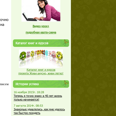
точно
 на
Видео-урок+
подробная карта-схема
Каталог книг и курсов
Каталог книг и курсов
проекта Живи вкусно, живи легко!
Истории успеха
 писем
16 ноября 2015г. 18:28
Теперь я точно знаю: в 40 лет жизнь
только начинается!
7 августа 2014г. 08:53
Знакомые удивлялись, как мне удалось
так быстро похудеть