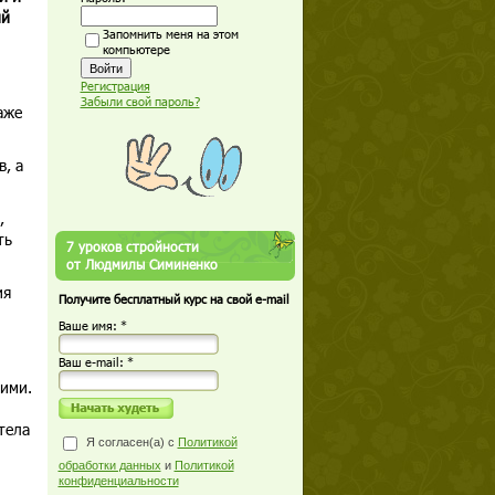
ий
Запомнить меня на этом
компьютере
Регистрация
Забыли свой пароль?
аже
, а
,
ть
7 уроков стройности
от Людмилы Симиненко
ия
Получите бесплатный курс на свой e-mail
Ваше имя: *
Ваш е-mail: *
ими.
тела
Я согласен(а) с
Политикой
обработки данных
и
Политикой
конфиденциальности