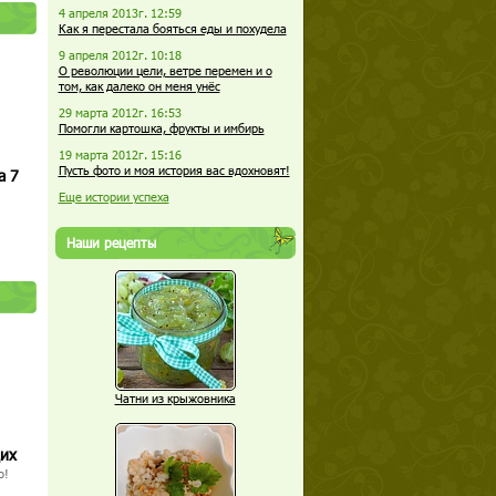
4 апреля 2013г. 12:59
Как я перестала бояться еды и похудела
9 апреля 2012г. 10:18
О революции цели, ветре перемен и о
том, как далеко он меня унёс
29 марта 2012г. 16:53
Помогли картошка, фрукты и имбирь
19 марта 2012г. 15:16
Пусть фото и моя история вас вдохновят!
а 7
Еще истории успеха
Наши рецепты
Чатни из крыжовника
щих
о!