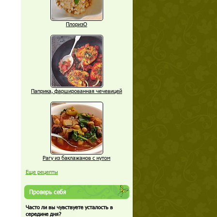
ПлоризО
Паприка, фаршированная чечевицей
Рагу из баклажанов с нутом
Еще рецепты
Проверь себя
Часто ли вы чувствуете усталость в
середине дня?