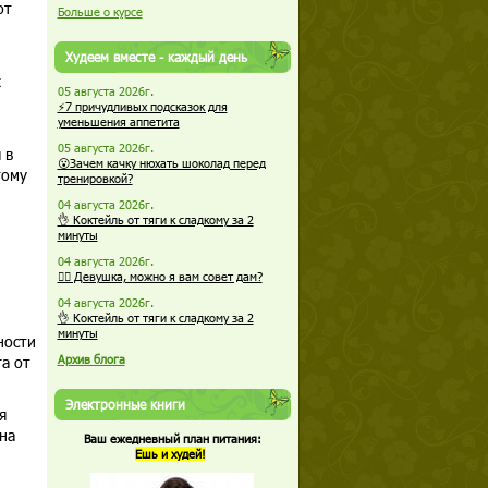
от
Больше о курсе
Худеем вместе - каждый день
к
05 августа 2026г.
⚡7 причудливых подсказок для
уменьшения аппетита
05 августа 2026г.
 в
😮Зачем качку нюхать шоколад перед
тому
тренировкой?
04 августа 2026г.
👌 Коктейль от тяги к сладкому за 2
минуты
04 августа 2026г.
🏋️‍♀️ Девушка, можно я вам совет дам?
04 августа 2026г.
👌 Коктейль от тяги к сладкому за 2
минуты
ности
а от
Архив блога
Электронные книги
я
на
Ваш ежедневный план питания:
Ешь и худей!