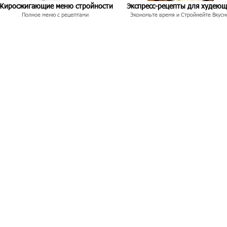
Жиросжигающие меню стройности
Экспресс-рецепты для худею
Полное меню с рецептами
Экономьте время и Стройнейте Вкусн