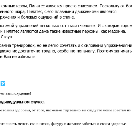
компьютером, Пилатес является просто спасением. Поскольку от бо
емного шара, Пилатес, с его плавными движениями является
ряжения и болевых ощущений в спине.
истемой упражнений несколько сот тысяч человек. И с каждым годом
и Пилатес являются даже такие известные персоны, как Мадонна,
 Стоун.
рамма тренировок, но ее легко сочетать и с силовыми упражнениями
движение достаточно трудно, особенно поначалу. Поэтому занимать
м Вам не избежать.
ет вам похудение!
индивидуальном случае.
остояния здоровья, от того, насколько тщательно вы следуете моим советам из
 готовность менять свою жизнь, фигуру и желание заботься о своем здоровье.