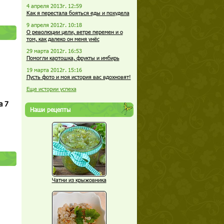
4 апреля 2013г. 12:59
Как я перестала бояться еды и похудела
9 апреля 2012г. 10:18
О революции цели, ветре перемен и о
том, как далеко он меня унёс
29 марта 2012г. 16:53
Помогли картошка, фрукты и имбирь
19 марта 2012г. 15:16
Пусть фото и моя история вас вдохновят!
Еще истории успеха
а 7
Наши рецепты
Чатни из крыжовника