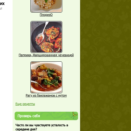
щих
о!
ПлоризО
Паприка, фаршированная чечевицей
Рагу из баклажанов с нутом
Еще рецепты
Проверь себя
Часто ли вы чувствуете усталость в
середине дня?