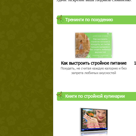
Тренинги по похудению
Как выстроить стройное питание
1
Похудеть, не считая каждую калорию и без
запрета любимых вкусностей
Книги по стройной кулинарии