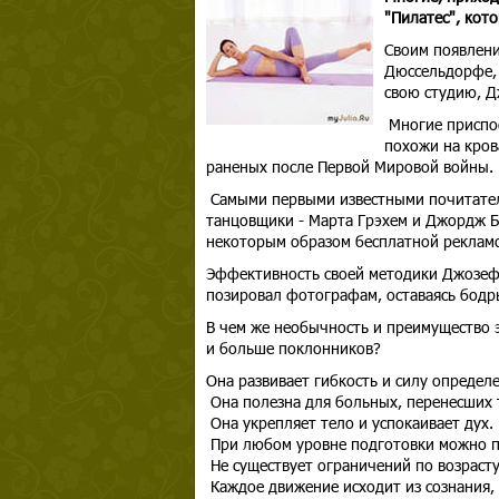
"Пилатес", кот
Своим появлени
Дюссельдорфе, 
свою студию, Д
Многие приспос
похожи на кров
раненых после Первой Мировой войны.
Самыми первыми известными почитател
танцовщики - Марта Грэхем и Джордж Б
некоторым образом бесплатной рекламо
Эффективность своей методики Джозеф 
позировал фотографам, оставаясь бодр
В чем же необычность и преимущество 
и больше поклонников?
Она развивает гибкость и силу определ
Она полезна для больных, перенесших 
Она укрепляет тело и успокаивает дух.
При любом уровне подготовки можно п
Не существует ограничений по возраст
Каждое движение исходит из сознания,