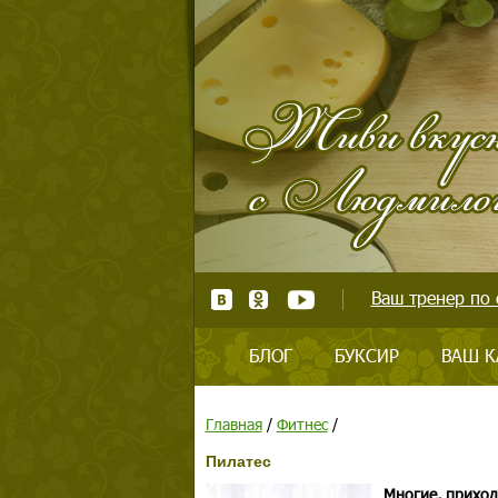
Ваш тренер по 
БЛОГ
БУКСИР
ВАШ К
Главная
/
Фитнес
/
Пилатес
Многие, приход