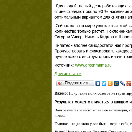
Для людей, целый день работающих за 
спине страдают около 90 % населения з
оптимальным вариантом для снятия нап
Сейчас во всем мире увлекаются этой с
количество только растет. Поклонникам
Сигурни Уивер, Николь Кидман и Шарон
Пилатес - вполне самодостаточная прог
Прочувствовать и фиксировать каждое 
лучше всего с инструктором, иначе трав
Источник:
www.greenmama.ru
Другие статьи
Поделиться…
Важно:
Получение моих советов не гарантиру
Результат может отличаться в каждом 
Ваш результат зависит от вашей мотивации, с
и книг.
Главное, что должно у вас быть - вера в себя,
Удачи! Искренне ваша Людмила Симиненко.