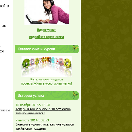
лей в
 их
Видео-урок+
подробная карта-схема
.
Каталог книг и курсов
ся
Каталог книг и курсов
проекта Живи вкусно, живи легко!
Истории успеха
16 ноября 2015г. 18:28
Теперь я точно знаю: в 40 лет жизнь
 писем
только начинается!
7 августа 2014г. 08:53
Знакомые удивлялись, как мне удалось
так быстро похудеть