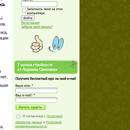
са.
Запомнить меня на этом
компьютере
ыл
Регистрация
ов.
Забыли свой пароль?
еса,
тации
7 уроков стройности
от Людмилы Симиненко
н
лет.
Получите бесплатный курс на свой e-mail
льше
Ваше имя: *
Ваш е-mail: *
Я согласен(а) с
Политикой
обработки данных
и
Политикой
а.
конфиденциальности