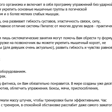
ого организма и включает в себя программу упражнений без ударно
 и укрепить основные мышечные группы в логической
ом и о более мелких слабых мышцах.
 она развивает гибкость суставов, эластичность связок, силу,
Главное отличие системы Пилатес от многих других видов - практиче
и лишь систематические занятия могут помочь Вам обрести ту форму
рузке на позвоночник вы можете укрепить мышечный корсет, не
 (для девушек очень актуально), развить гибкость и чувство равнов
:
 оборудованием.
рах.
фитнеса, он Вам обязательно понравится. В мире созданы уже деся
ротив, облегчить упражнения. Боксы, мячи, приспособления,
умали массу штучек, чтобы тренировки были эффективными. Час
 с тренером, в спокойной обстановке расслабит даже самого зажато