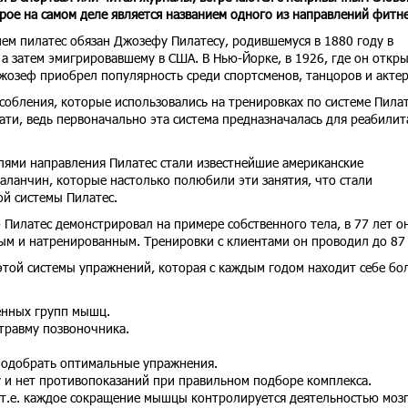
орое на самом деле является названием одного из направлений фитне
ем пилатес обязан Джозефу Пилатесу, родившемуся в 1880 году в
а затем эмигрировавшему в США. В Нью-Йорке, в 1926, где он откр
жозеф приобрел популярность среди спортсменов, танцоров и актер
обления, которые использовались на тренировках по системе Пилат
ати, ведь первоначально эта система предназначалась для реабили
ями направления Пилатес стали известнейшие американские
аланчин, которые настолько полюбили эти занятия, что стали
й системы Пилатес.
Пилатес демонстрировал на примере собственного тела, в 77 лет о
ым и натренированным. Тренировки с клиентами он проводил до 87 
этой системы упражнений, которая с каждым годом находит себе бо
енных групп мышц.
травму позвоночника.
одобрать оптимальные упражнения.
у и нет противопоказаний при правильном подборе комплекса.
 т.е. каждое сокращение мышцы контролируется деятельностью мозг