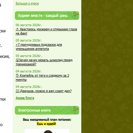
Больше о курсе
й
Худеем вместе - каждый день
06 августа 2026г.
🍅 Хвастаюсь урожаем и открываю глаза
ски
на факт
05 августа 2026г.
,
⚡7 причудливых подсказок для
уменьшения аппетита
есия,
05 августа 2026г.
😮Зачем качку нюхать шоколад перед
тренировкой?
04 августа 2026г.
👌 Коктейль от тяги к сладкому за 2
минуты
04 августа 2026г.
🏋️‍♀️ Девушка, можно я вам совет дам?
Архив блога
тки
Электронные книги
Ваш ежедневный план питания:
го
Ешь и худей!