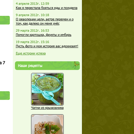
4 апреля 2013г. 12:59
Как я перестала бояться еды и похудела
9 апреля 2012г. 10:18
О революции цели, ветре перемен и о
том, как далеко он меня унёс
29 марта 2012г. 16:53
Помогли картошка, фрукты и имбирь
19 марта 2012г. 15:16
Пусть фото и моя история вас вдохновят!
Еще истории успеха
а 7
Наши рецепты
Чатни из крыжовника