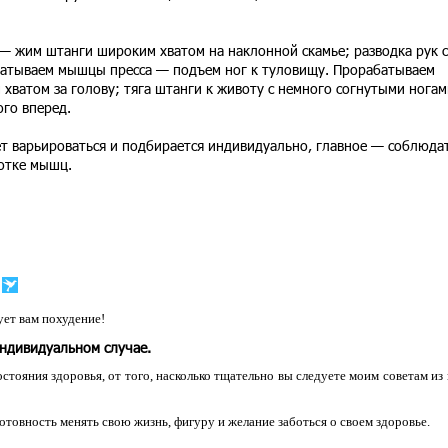
 жим штанги широким хватом на наклонной скамье; разводка рук с
батываем мышцы пресса — подъем ног к туловищу. Прорабатываем
ватом за голову; тяга штанги к животу с немного согнутыми ногам
го вперед.
 варьироваться и подбирается индивидуально, главное — соблюда
ботке мышц.
ет вам похудение!
индивидуальном случае.
остояния здоровья, от того, насколько тщательно вы следуете моим советам из
 готовность менять свою жизнь, фигуру и желание заботься о своем здоровье.