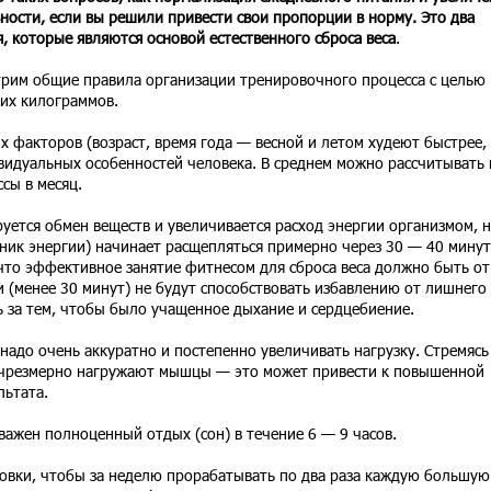
ности, если вы решили привести свои пропорции в норму. Это два
, которые являются основой естественного сброса веса
.
трим общие правила организации тренировочного процесса с целью
их килограммов.
х факторов (возраст, время года — весной и летом худеют быстрее,
видуальных особенностей человека. В среднем можно рассчитывать 
сы в месяц.
руется обмен веществ и увеличивается расход энергии организмом, 
чник энергии) начинает расщепляться примерно через 30 — 40 минут
что эффективное занятие фитнесом для сброса веса должно быть от
 (менее 30 минут) не будут способствовать избавлению от лишнего 
ь за тем, чтобы было учащенное дыхание и сердцебиение.
 надо очень аккуратно и постепенно увеличивать нагрузку. Стремясь
 чрезмерно нагружают мышцы — это может привести к повышенной
льтата.
 важен полноценный отдых (сон) в течение 6 — 9 часов.
ровки, чтобы за неделю прорабатывать по два раза каждую большую