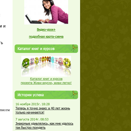
и и
Видео-урок+
подробная карта-схема
ть
Каталог книг и курсов
Каталог книг и курсов
проекта Живи вкусно, живи легко!
Истории успеха
16 ноября 2015г. 18:28
Теперь я точно знаю: в 40 лет жизнь
 писем
только начинается!
7 августа 2014г. 08:53
Знакомые удивлялись, как мне удалось
так быстро похудеть