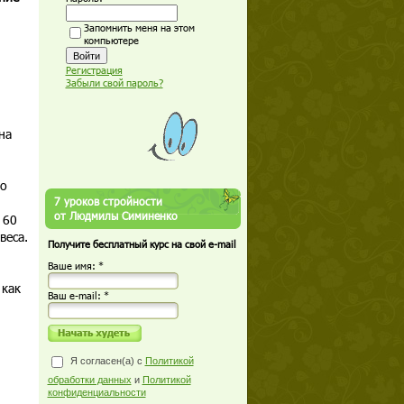
Запомнить меня на этом
компьютере
Регистрация
Забыли свой пароль?
на
но
7 уроков стройности
от Людмилы Симиненко
 60
веса.
Получите бесплатный курс на свой e-mail
Ваше имя: *
 как
Ваш е-mail: *
Я согласен(а) с
Политикой
обработки данных
и
Политикой
конфиденциальности