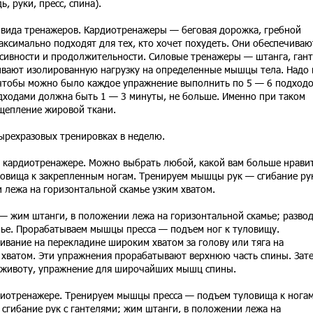
, руки, пресс, спина).
а вида тренажеров. Кардиотренажеры — беговая дорожка, гребной
ксимально подходят для тех, кто хочет похудеть. Они обеспечиваю
сивности и продолжительности. Силовые тренажеры — штанга, гант
вают изолированную нагрузку на определенные мышцы тела. Надо 
чтобы можно было каждое упражнение выполнить по 5 — 6 подходо
дходами должна быть 1 — 3 минуты, не больше. Именно при таком
щепление жировой ткани.
тырехразовых тренировках в неделю.
а кардиотренажере. Можно выбрать любой, какой вам больше нравит
вища к закрепленным ногам. Тренируем мышцы рук — сгибание рук
 лежа на горизонтальной скамье узким хватом.
 жим штанги, в положении лежа на горизонтальной скамье; развод
амье. Прорабатываем мышцы пресса — подъем ног к туловищу.
ание на перекладине широким хватом за голову или тяга на
 хватом. Эти упражнения прорабатывают верхнюю часть спины. Зат
к животу, упражнение для широчайших мышц спины.
рдиотренажере. Тренируем мышцы пресса — подъем туловища к ногам
гибание рук с гантелями; жим штанги, в положении лежа на