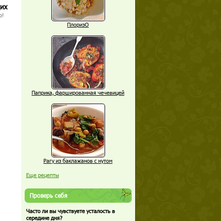
щих
о!
ПлоризО
Паприка, фаршированная чечевицей
Рагу из баклажанов с нутом
Еще рецепты
Проверь себя
Часто ли вы чувствуете усталость в
середине дня?