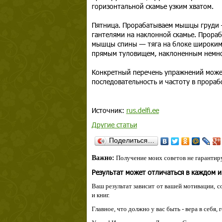
горизонтальной скамье узким хватом.
Пятница. Прорабатываем мышцы груди —
гантелями на наклонной скамье. Прора
мышцы спины — тяга на блоке широким х
прямым туловищем, наклоненным немно
Конкретный перечень упражнений может
последовательность и частоту в прора
Источник:
rus.delfi.ee
Другие статьи
Поделиться…
Важно:
Получение моих советов не гарантиру
Результат может отличаться в каждом 
Ваш результат зависит от вашей мотивации, с
и книг.
Главное, что должно у вас быть - вера в себя,