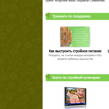
Удачи! Искренне ваша Людмила Симиненко.
Тренинги по похудению
Как выстроить стройное питание
1
Похудеть, не считая каждую калорию и без
запрета любимых вкусностей
Книги по стройной кулинарии