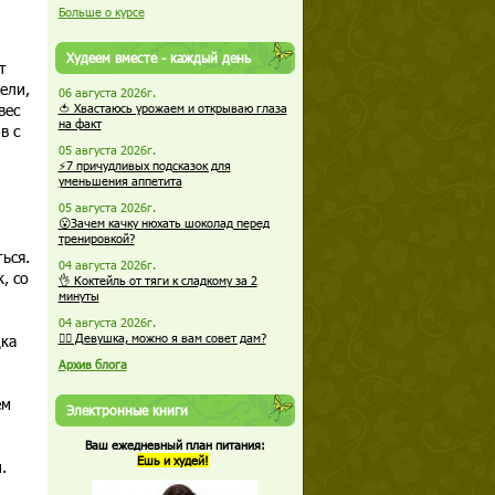
Больше о курсе
Худеем вместе - каждый день
т
ели,
06 августа 2026г.
вес
🍅 Хвастаюсь урожаем и открываю глаза
на факт
в с
05 августа 2026г.
⚡7 причудливых подсказок для
уменьшения аппетита
05 августа 2026г.
😮Зачем качку нюхать шоколад перед
тренировкой?
ься.
04 августа 2026г.
, со
👌 Коктейль от тяги к сладкому за 2
минуты
04 августа 2026г.
ка
🏋️‍♀️ Девушка, можно я вам совет дам?
Архив блога
ем
Электронные книги
Ваш ежедневный план питания:
Ешь и худей!
.