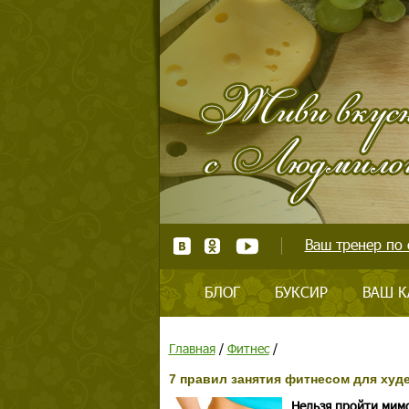
Ваш тренер по 
БЛОГ
БУКСИР
ВАШ К
Главная
/
Фитнес
/
7 правил занятия фитнесом для ху
Нельзя пройти мимо