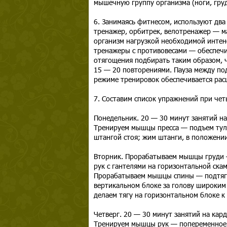
мышечную группу организма (ноги, грудь
6. Занимаясь фитнесом, используют дв
тренажер, орбитрек, велотренажер — ма
организм нагрузкой необходимой интен
тренажеры с противовесами — обеспечи
отягощения подбирать таким образом, 
15 — 20 повторениями. Пауза между по
режиме тренировок обеспечивается рас
7. Составим список упражнений при че
Понедельник. 20 — 30 минут занятий н
Тренируем мышцы пресса — подъем туло
штангой стоя; жим штанги, в положении
Вторник. Прорабатываем мышцы груди —
рук с гантелями на горизонтальной ск
Прорабатываем мышцы спины — подтягив
вертикальном блоке за голову широким
делаем тягу на горизонтальном блоке 
Четверг. 20 — 30 минут занятий на ка
Тренируем мышцы рук — попеременное с