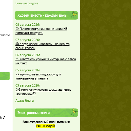
Больше о курсе
Худеем вместе - каждый день
08 августа 2026г.
😮 Почему интуитивное питание НЕ
помогает похудеть
 писем
07 августа 2026г.
😱 Когда взвешиваетесь - не верьте
своим глазам
06 августа 2026г.
🍅 Хвастаюсь урожаем и открываю глаза
на факт
05 августа 2026г.
⚡7 причудливых подсказок для
уменьшения аппетита
05 августа 2026г.
😮Зачем качку нюхать шоколад перед
тренировкой?
Архив блога
Электронные книги
а 7
Ваш ежедневный план питания:
Ешь и худей!