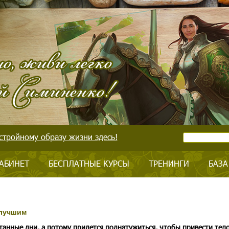
стройному образу жизни здесь!
АБИНЕТ
БЕСПЛАТНЫЕ КУРСЫ
ТРЕНИНГИ
БАЗА
 лучшим
итанные дни, а потому придется поднатужиться, чтобы привести тело