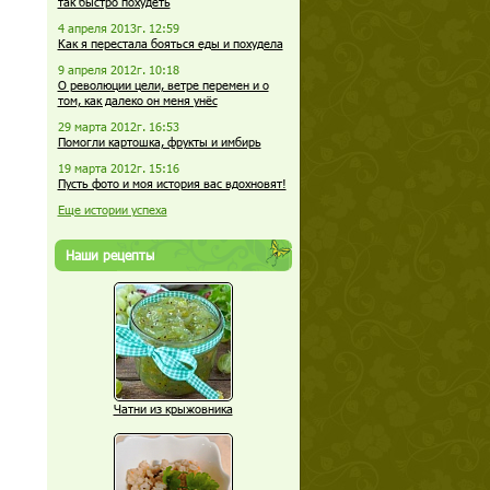
так быстро похудеть
4 апреля 2013г. 12:59
Как я перестала бояться еды и похудела
9 апреля 2012г. 10:18
О революции цели, ветре перемен и о
том, как далеко он меня унёс
29 марта 2012г. 16:53
Помогли картошка, фрукты и имбирь
19 марта 2012г. 15:16
Пусть фото и моя история вас вдохновят!
Еще истории успеха
Наши рецепты
Чатни из крыжовника