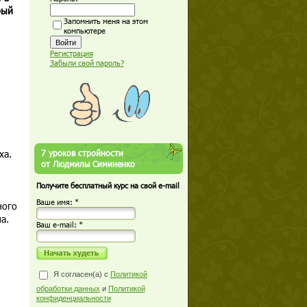
рый
Запомнить меня на этом
компьютере
Регистрация
Забыли свой пароль?
ха.
7 уроков стройности
от Людмилы Симиненко
Получите бесплатный курс на свой e-mail
Ваше имя: *
ного
а.
Ваш е-mail: *
Я согласен(а) с
Политикой
обработки данных
и
Политикой
конфиденциальности