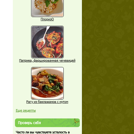
ПлоризО
Паприка, фаршированная чечевицей
Рагу из баклажанов с нутом
Еще рецепты
Проверь себя
Часто ли вы чувствуете усталость в