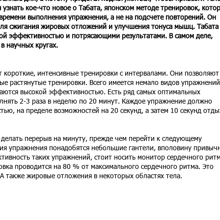
 узнать кое-что новое о Табата, японском методе тренировок, кото
 времени выполнения упражнения, а не на подсчете повторений. Он
ля сжигания жировых отложений и улучшения тонуса мышц. Табата
кой эффективностью и потрясающими результатами. В самом деле,
в научных кругах.
т короткие, интенсивные тренировки с интервалами. Они позволяют
ые растянутые тренировки. Всего имеется немало видов упражнений
чаются высокой эффективностью. Есть ряд самых оптимальных
нять 2-3 раза в неделю по 20 минут. Каждое упражнение должно
ью, на пределе возможностей на 20 секунд, а затем 10 секунд отды
делать перерыв на минуту, прежде чем перейти к следующему
ия упражнения понадобятся небольшие гантели, вполовину привыч
ктивность таких упражнений, стоит носить монитор сердечного ритм
овка проводится на 80 % от максимального сердечного ритма. Это
 А также жировые отложения в некоторых областях тела.