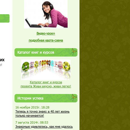
Видео-урок+
подробная карта-схема
Каталог книг и курсов
щих
о!
Каталог книг и курсов
проекта Живи вкусно, живи легко!
Истории успеха
16 ноября 2015г. 18:28
Теперь я точно знаю: в 40 лет жизнь
только начинается!
7 августа 2014г. 08:53
Знакомые удивлялись, как мне удалось