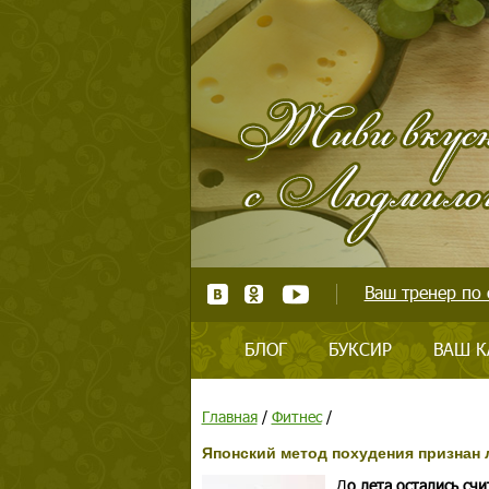
Ваш тренер по 
БЛОГ
БУКСИР
ВАШ К
Главная
/
Фитнес
/
Японский метод похудения признан
Д
о лета остались сч