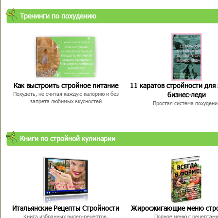
Тренинги по похудению
Как выстроить стройное питание
11 каратов стройности для
бизнес-леди
Похудеть, не считая каждую калорию и без
запрета любимых вкусностей
Простая система похудени
Книги по стройной кулинарии
Итальянские Рецепты Стройности
Жиросжигающие меню стр
Книга избранных видео-рецептов,
Полное меню с рецептам