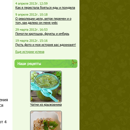
4 апреля 2013г. 12:59
Как я перестала бояться еды и похудела
9 апреля 2012г. 10:18
О революции цели, ветре перемен и о
том, как далеко он меня унёс
29 марта 2012г. 16:53
Помогли картошка, фрукты и имбирь
19 марта 2012г. 15:16
Пусть фото и моя история вас вдохновят!
Еще истории успеха
Наши рецепты
ения
ся
Чатни из крыжовника
от 4