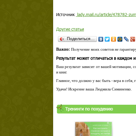
Источник
lady.mail.ru/article/478782-zum
Другие статьи
Поделиться…
Важно:
Получение моих советов не гарантиру
Результат может отличаться в каждом 
Ваш результат зависит от вашей мотивации, с
и книг.
Главное, что должно у вас быть - вера в себя,
Удачи! Искренне ваша Людмила Симиненко.
Тренинги по похудению