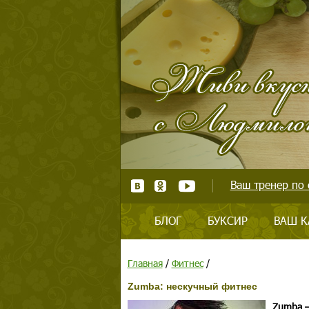
Ваш тренер по 
БЛОГ
БУКСИР
ВАШ К
Главная
/
Фитнес
/
Zumba: нескучный фитнес
Zumba —