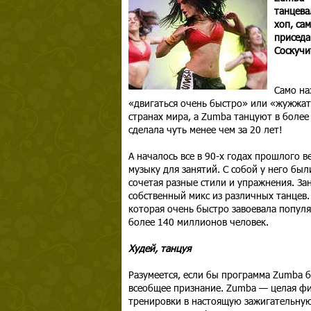
танцева
хоп, са
приседа
Соскучи
Само на
«двигаться очень быстро» или «жужжать
странах мира, а Zumba танцуют в боле
сделала чуть менее чем за 20 лет!
А началось все в 90-х годах прошлого 
музыку для занятий. С собой у него был
сочетая разные стили и упражнения. За
собственный микс из различных танцев.
которая очень быстро завоевала популя
более 140 миллионов человек.
Худей, танцуя
Разумеется, если бы программа Zumba 
всеобщее признание. Zumba — целая фи
тренировки в настоящую зажигательную 