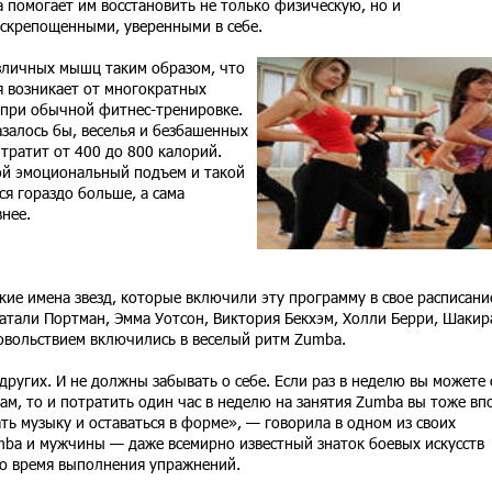
 помогает им восстановить не только физическую, но и
аскрепощенными, уверенными в себе.
зличных мышц таким образом, что
ая возникает от многократных
 при обычной фитнес-тренировке.
азалось бы, веселья и безбашенных
 тратит от 400 до 800 калорий.
кой эмоциональный подъем и такой
ся гораздо больше, а сама
нее.
ие имена звезд, которые включили эту программу в свое расписани
атали Портман, Эмма Уотсон, Виктория Бекхэм, Холли Берри, Шакир
вольствием включились в веселый ритм Zumba.
ругих. И не должны забывать о себе. Если раз в неделю вы можете 
нам, то и потратить один час в неделю на занятия Zumba вы тоже вп
ть музыку и оставаться в форме», — говорила в одном из своих
ba и мужчины — даже всемирно известный знаток боевых искусств
во время выполнения упражнений.