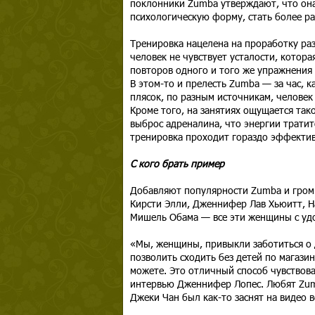
поклонники Zumba утверждают, что она
психологическую форму, стать более р
Тренировка нацелена на проработку ра
человек не чувствует усталости, котор
повторов одного и того же упражнения
В этом-то и прелесть Zumba — за час, к
плясок, по разным источникам, человек
Кроме того, на занятиях ощущается та
выброс адреналина, что энергии тратит
тренировка проходит гораздо эффектив
С кого брать пример
Добавляют популярности Zumba и громк
Кирсти Элли, Дженнифер Лав Хьюитт, Н
Мишель Обама — все эти женщины с удо
«Мы, женщины, привыкли заботиться о д
позволить сходить без детей по магази
можете. Это отличный способ чувствова
интервью Дженнифер Лопес. Любят Zum
Джеки Чан был как-то заснят на видео 