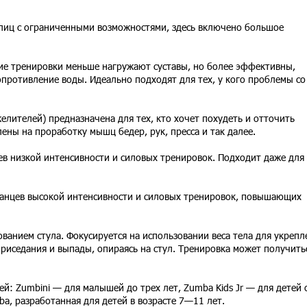
ц с ограниченными возможностями, здесь включено большое
е тренировки меньше нагружают суставы, но более эффективны,
противление воды. Идеально подходят для тех, у кого проблемы со
лителей) предназначена для тех, кто хочет похудеть и отточить
ены на проработку мышц бедер, рук, пресса и так далее.
 низкой интенсивности и силовых тренировок. Подходит даже для
 танцев высокой интенсивности и силовых тренировок, повышающих
анием стула. Фокусируется на использовании веса тела для укрепл
приседания и выпады, опираясь на стул. Тренировка может получить
й: Zumbini — для малышей до трех лет, Zumba Kids Jr — для детей 
ba, разработанная для детей в возрасте 7—11 лет.