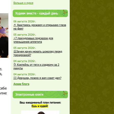
Больше о курсе
Худеем вместе - каждый день
06 августа 2026г.
🍅 Хвастаюсь урожаем и открываю глаза
на факт
05 августа 2026г.
⚡7 причудливых подсказок для
уменьшения аппетита
05 августа 2026г.
😮Зачем качку нюхать шоколад перед
тренировкой?
04 августа 2026г.
👌 Коктейль от тяги к сладкому за 2
е.
минуты
а,
04 августа 2026г.
🏋️‍♀️ Девушка, можно я вам совет дам?
Архив блога
себе
олне
Электронные книги
Ваш ежедневный план питания:
Ешь и худей!