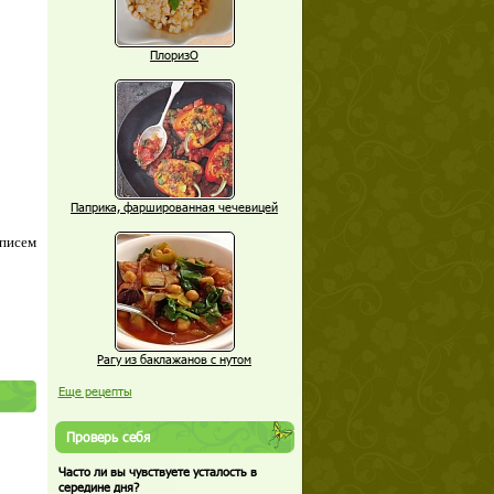
ПлоризО
Паприка, фаршированная чечевицей
 писем
Рагу из баклажанов с нутом
Еще рецепты
Проверь себя
Часто ли вы чувствуете усталость в
середине дня?