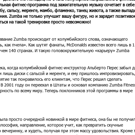
льная фитнес-программа под зажигательную музыку сочетает в себе
мбу, сальсу, меренге, мамбо, фламенко, танец живота, а также выпад
ния. Zumba не только улучшит вашу фигуру, но и зарядит позитиво
ться на такой тренировке просто невозможно!
звание Zumba происходит от колумбийского слова, означающего
, как пчела». Как шутят фанаты, McDonalds известен всего лишь в 
е чем 140 странах. И такую головокружительную «карьеру» Zumba
века, когда колумбийский фитнес-инструктор Альберто Перес забыл 
и лишь диски с сальсой и меренге, и ему пришлось импровизировать
нятие так понравилось его клиентам, что Перес решил сделать
 В 2001 году он переехал в Штаты и основал компанию Zumba Fitnes
рность по всему миру. Теперь поклонников этой программы в мире
была просто очередной новинкой в мире фитнеса, она бы не получи
лософия, направление, которое учит, как превратить скучные
вечеринку, и худеть, получая при этом массу удовольствия. Кроме 