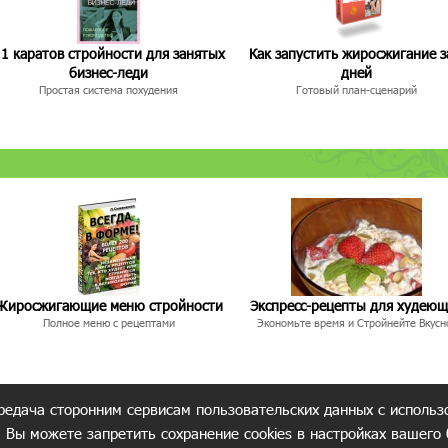
1 каратов стройности для занятых
Как запустить жиросжигание з
бизнес-леди
дней
Простая система похудения
Готовый план-сценарий
Жиросжигающие меню стройности
Экспресс-рецепты для худею
Полное меню с рецептами
Экономьте время и Стройнейте Вкусн
редача сторонним сервисам пользовательских данных с использ
. Вы можете запретить сохранение cookies в настройках вашего