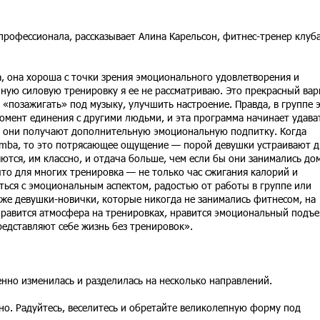
 профессионала, рассказывает Алина Карельсон, фитнес-тренер клуб
 она хороша с точки зрения эмоционального удовлетворения и
нную силовую тренировку я ее не рассматриваю. Это прекрасный вар
 «позажигать» под музыку, улучшить настроение. Правда, в группе 
омент единения с другими людьми, и эта программа начинает удава
га, они получают дополнительную эмоциональную подпитку. Когда
umba, то это потрясающее ощущение — порой девушки устраивают д
тся, им классно, и отдача больше, чем если бы они занимались дом
о для многих тренировка — не только час сжигания калорий и
ься с эмоциональным аспектом, радостью от работы в группе или
же девушки-новички, которые никогда не занимались фитнесом, на
нравится атмосфера на тренировках, нравится эмоциональный подъе
редставляют себе жизнь без тренировок».
нно изменилась и разделилась на несколько направлений.
о. Радуйтесь, веселитесь и обретайте великолепную форму под