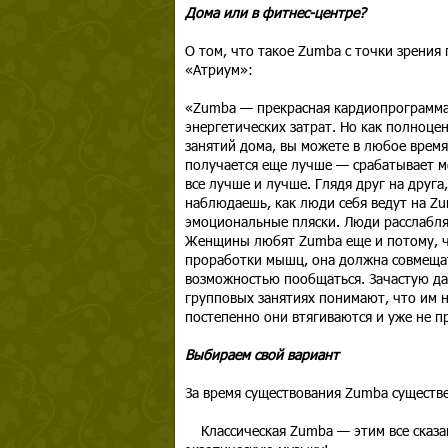
Дома или в фитнес-центре?
О том, что такое Zumba с точки зрения
«Атриум»:
«Zumba — прекрасная кардиопрограмма,
энергетических затрат. Но как полноце
занятий дома, вы можете в любое время
получается еще лучше — срабатывает м
все лучше и лучше. Глядя друг на дру
наблюдаешь, как люди себя ведут на Z
эмоциональные пляски. Люди расслабляю
Женщины любят Zumba еще и потому, чт
проработки мышц, она должна совмещат
возможностью пообщаться. Зачастую да
групповых занятиях понимают, что им 
постепенно они втягиваются и уже не п
Выбираем свой вариант
За время существования Zumba существе
Классическая Zumba — этим все сказан