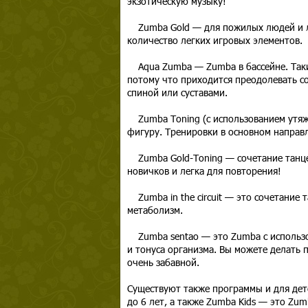
экзотическую музыку!
Zumba Gold — для пожилых людей и ли
количество легких игровых элементов.
Aqua Zumba — Zumba в бассейне. Таки
потому что приходится преодолевать со
спиной или суставами.
Zumba Toning (с использованием утяже
фигуру. Тренировки в основном направл
Zumba Gold-Toning — сочетание танцев
новичков и легка для повторения!
Zumba in the circuit — это сочетание
метаболизм.
Zumba sentao — это Zumba с использов
и тонуса организма. Вы можете делать 
очень забавной.
Существуют также программы и для дете
до 6 лет, а также Zumba Kids — это Zum