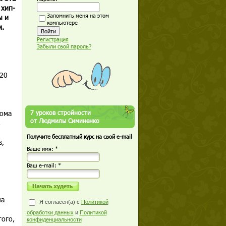
 хип-
Запомнить меня на этом
ы и
компьютере
м.
Регистрация
Забыли свой пароль?
120
дома
7 уроков стройности
от Людмилы Симиненко
,
Получите бесплатный курс на свой e-mail
s,
Ваше имя: *
Ваш е-mail: *
ла
Я согласен(а) с
Политикой
обработки данных
и
Политикой
того,
конфиденциальности