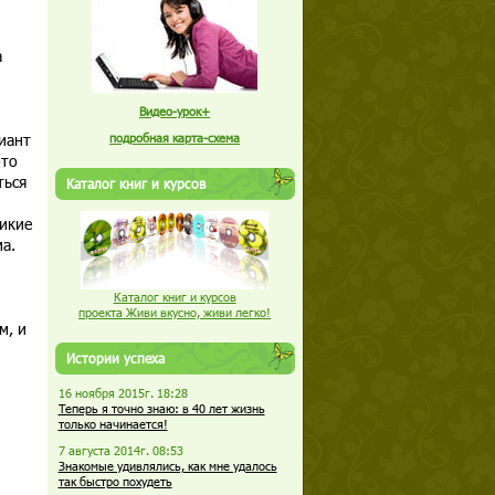
а
Видео-урок+
иант
подробная карта-схема
это
ться
Каталог книг и курсов
икие
а.
Каталог книг и курсов
проекта Живи вкусно, живи легко!
м, и
Истории успеха
16 ноября 2015г. 18:28
Теперь я точно знаю: в 40 лет жизнь
только начинается!
7 августа 2014г. 08:53
Знакомые удивлялись, как мне удалось
так быстро похудеть