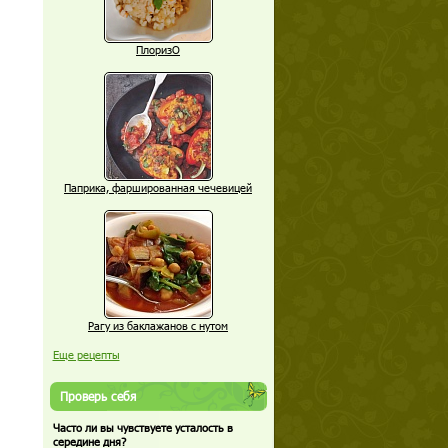
ПлоризО
Паприка, фаршированная чечевицей
Рагу из баклажанов с нутом
Еще рецепты
Проверь себя
Часто ли вы чувствуете усталость в
середине дня?