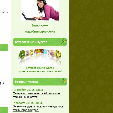
 писем
Видео-урок+
подробная карта-схема
Каталог книг и курсов
Каталог книг и курсов
проекта Живи вкусно, живи легко!
Истории успеха
а 7
16 ноября 2015г. 18:28
Теперь я точно знаю: в 40 лет жизнь
только начинается!
7 августа 2014г. 08:53
Знакомые удивлялись, как мне удалось
так быстро похудеть