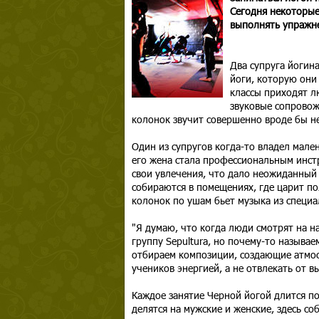
Сегодня некоторые
выполнять упражне
Два супруга йогин
йоги, которую они
классы приходят л
звуковые сопровож
колонок звучит совершенно вроде бы не
Один из супругов когда-то владел мал
его жена стала профессиональным инст
свои увлечения, что дало неожиданный
собираются в помещениях, где царит пол
колонок по ушам бьет музыка из специа
"Я думаю, что когда люди смотрят на 
группу Sepultura, но почему-то называе
отбираем композиции, создающие атмо
учеников энергией, а не отвлекать от в
Каждое занятие Черной йогой длится по
делятся на мужские и женские, здесь со