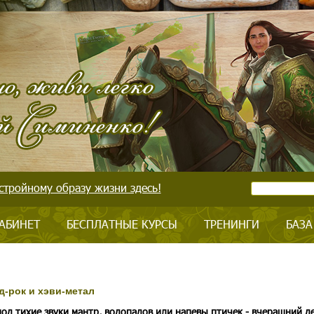
стройному образу жизни здесь!
АБИНЕТ
БЕСПЛАТНЫЕ КУРСЫ
ТРЕНИНГИ
БАЗА
д-рок и хэви-метал
под тихие звуки мантр, водопадов или напевы птичек - вчерашний де