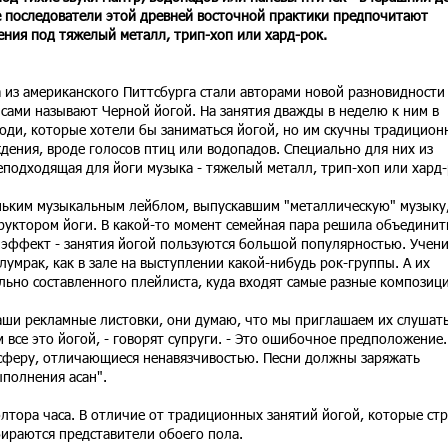
 последователи этой древней восточной практики предпочитают
ния под тяжелый металл, трип-хоп или хард-рок.
а из американского Питтсбурга стали авторами новой разновидности
 сами называют Черной йогой. На занятия дважды в неделю к ним в
юди, которые хотели бы заниматься йогой, но им скучны традицион
дения, вроде голосов птиц или водопадов. Специально для них из
подходящая для йоги музыка - тяжелый металл, трип-хоп или хард-
еньким музыкальным лейблом, выпускавшим "металлическую" музыку,
руктором йоги. В какой-то момент семейная пара решила объединит
 эффект - занятия йогой пользуются большой популярностью. Учен
умрак, как в зале на выступлении какой-нибудь рок-группы. А их
льно составленного плейлиста, куда входят самые разные композици
наши рекламные листовки, они думаю, что мы приглашаем их слушат
м все это йогой, - говорят супруги. - Это ошибочное предположение
сферу, отличающиеся ненавязчивостью. Песни должны заряжать
ыполнения асан".
лтора часа. В отличие от традиционных занятий йогой, которые ст
бираются представители обоего пола.