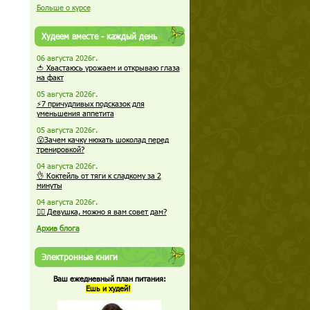
Больше о курсе
Худеем вместе - каждый день
06 августа 2026г.
🍅 Хвастаюсь урожаем и открываю глаза
на факт
05 августа 2026г.
⚡7 причудливых подсказок для
уменьшения аппетита
05 августа 2026г.
😮Зачем качку нюхать шоколад перед
тренировкой?
04 августа 2026г.
👌 Коктейль от тяги к сладкому за 2
минуты
04 августа 2026г.
🏋️‍♀️ Девушка, можно я вам совет дам?
Архив блога
Электронные книги
Ваш ежедневный план питания:
Ешь и худей!