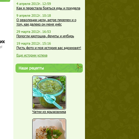
4 апреля 2013г. 12:59
Как я перестала бояться еды и похудела
9 апреля 2012г. 10:18
О революции цели, ветре перемен и о
том, как далеко он меня унёс
29 марта 2012г. 16:53
Помогли картошка, фрукты и имбирь
щих
19 марта 2012г. 15:16
о!
Пусть фото и моя история вас вдохновят!
Еще истории успеха
Наши рецепты
Чатни из крыжовника