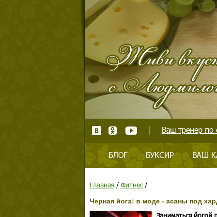
Ваш тренер по 
БЛОГ
БУКСИР
ВАШ К
Главная
/
Фитнес
/
Черная йога: в моде - асаны под хар
Заниматься йогой 