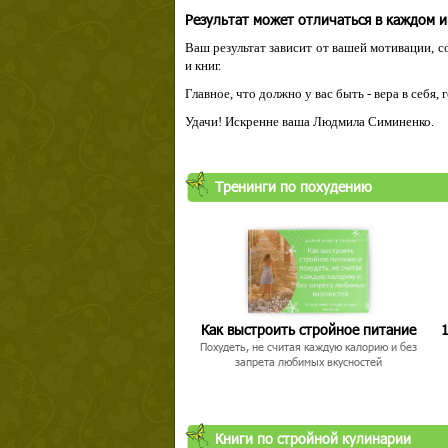
Результат может отличаться в каждом 
Ваш результат зависит от вашей мотивации, с
и книг.
Главное, что должно у вас быть - вера в себя,
Удачи! Искренне ваша Людмила Симиненко.
Тренинги по похудению
Как выстроить стройное питание
1
Похудеть, не считая каждую калорию и без
запрета любимых вкусностей
Книги по стройной кулинарии