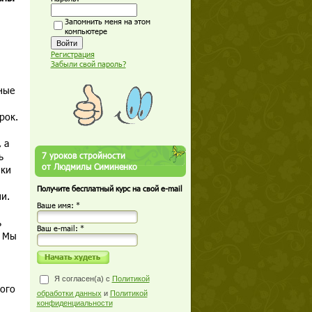
Запомнить меня на этом
компьютере
Регистрация
Забыли свой пароль?
ные
рок.
 а
ь
7 уроков стройности
от Людмилы Симиненко
ики
Получите бесплатный курс на свой e-mail
и.
Ваше имя: *
ь
Ваш е-mail: *
. Мы
Я согласен(а) с
Политикой
рого
обработки данных
и
Политикой
конфиденциальности