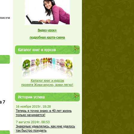
 писем
Видео-урок+
подробная карта-схема
Каталог книг и курсов
Каталог книг и курсов
проекта Живи вкусно, живи легко!
Истории успеха
а 7
16 ноября 2015г. 18:28
Теперь я точно знаю: в 40 лет жизнь
только начинается!
7 августа 2014г. 08:53
Знакомые удивлялись, как мне удалось
так быстро похудеть