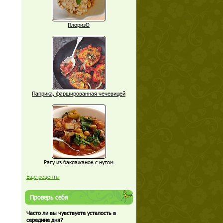
ПлоризО
Паприка, фаршированная чечевицей
Рагу из баклажанов с нутом
Еще рецепты
Проверь себя
Часто ли вы чувствуете усталость в
середине дня?