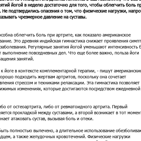
нятий йогой в неделю достаточно для того, чтобы облегчить боль п
. Не подтвердились опасения о том, что физические нагрузки, напро
казывать чрезмерное давление на суставы.
особна облегчить боль при артрите, как показало американское
вание. Это древняя индийская гимнастика снижает проявления симп
заболевания. Регулярные занятия йогой уменьшают интенсивность 
 выполнение повседневных дел. Что еще более важно, польза йоги
ращения занятий.
 к йоге в контексте комплементарной терапии, - пишут американски
хорошо подходить жертвам артритов, поскольку она сочетает
вления стрессом и техниками релаксации. Эта гимнастика позволяет
тижимых изменениях, которые достигаются посредством ежедневной
ибо от остеоартрита, либо от ревматоидного артрита. Первый
яется прокладкой между суставами, а второй возникает в тот момен
ает атаковать сустав, вызывая боль и отеки.
 быть полностью вылечено, а длительное использование обезболив
рдцем, а также желудочных кровотечений. Физические нагрузки