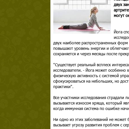
двух за
артрите
могут о
Йога сп
исследо
двух наиболее распространенных форм 
повышают уровень энергии и облегчают
сохраняется и через месяцы после прек
"Существует реальный всплеск интереса
исследователи. - Йога может особенно 
физическую активность с системой упра
сфокусироваться на небольших, но дос
практики".
Все участники исследования страдали л
вызывается износом хряща, который явл
когда иммунная система по ошибке начин
Ни одно из этих заболеваний не может
вызывает угрозу развития проблем с се