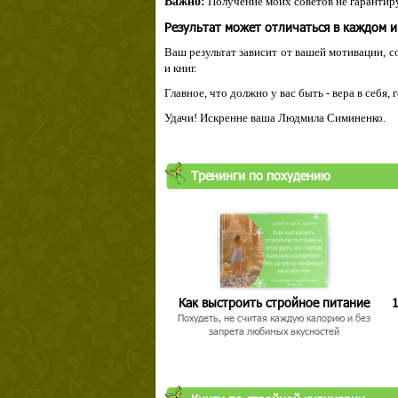
Важно:
Получение моих советов не гарантиру
Результат может отличаться в каждом 
Ваш результат зависит от вашей мотивации, с
и книг.
Главное, что должно у вас быть - вера в себя,
Удачи! Искренне ваша Людмила Симиненко.
Тренинги по похудению
Как выстроить стройное питание
1
Похудеть, не считая каждую калорию и без
запрета любимых вкусностей