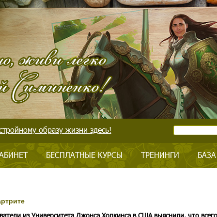
стройному образу жизни здесь!
АБИНЕТ
БЕСПЛАТНЫЕ КУРСЫ
ТРЕНИНГИ
БАЗА
артрите
ватели из Университета Джонса Хопкинса в США выяснили, что всег