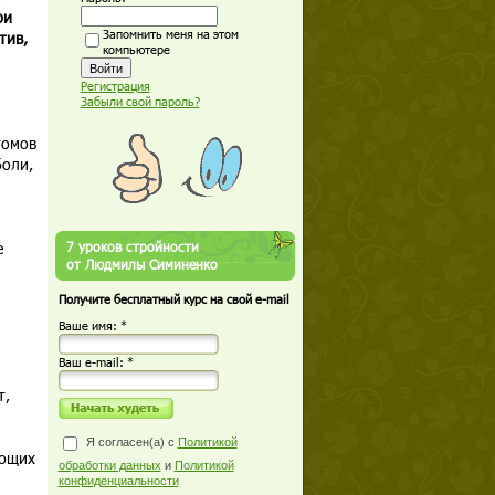
ри
Запомнить меня на этом
тив,
компьютере
Регистрация
Забыли свой пароль?
томов
боли,
е
7 уроков стройности
от Людмилы Симиненко
Получите бесплатный курс на свой e-mail
Ваше имя: *
Ваш е-mail: *
т,
Я согласен(а) с
Политикой
ающих
обработки данных
и
Политикой
конфиденциальности