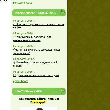
ерное
Больше о курсе
Худеем вместе - каждый день
06 августа 2026г.
🍅 Хвастаюсь урожаем и открываю глаза
на факт
05 августа 2026г.
⚡7 причудливых подсказок для
уменьшения аппетита
05 августа 2026г.
😮Зачем качку нюхать шоколад перед
тренировкой?
04 августа 2026г.
👌 Коктейль от тяги к сладкому за 2
минуты
04 августа 2026г.
🏋️‍♀️ Девушка, можно я вам совет дам?
Архив блога
Электронные книги
Ваш ежедневный план питания:
Ешь и худей!