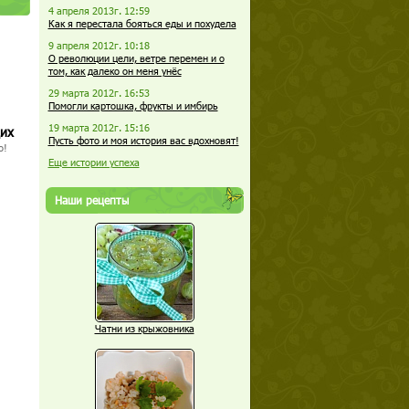
4 апреля 2013г. 12:59
Как я перестала бояться еды и похудела
9 апреля 2012г. 10:18
О революции цели, ветре перемен и о
том, как далеко он меня унёс
29 марта 2012г. 16:53
Помогли картошка, фрукты и имбирь
19 марта 2012г. 15:16
щих
Пусть фото и моя история вас вдохновят!
о!
Еще истории успеха
Наши рецепты
Чатни из крыжовника