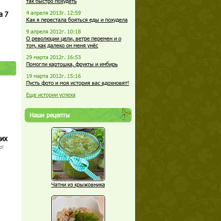
так быстро похудеть
а 7
4 апреля 2013г. 12:59
Как я перестала бояться еды и похудела
9 апреля 2012г. 10:18
О революции цели, ветре перемен и о
том, как далеко он меня унёс
29 марта 2012г. 16:53
Помогли картошка, фрукты и имбирь
19 марта 2012г. 15:16
Пусть фото и моя история вас вдохновят!
Еще истории успеха
Наши рецепты
щих
о!
Чатни из крыжовника