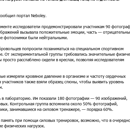
сообщил портал Neboley.
именте исследователи продемонстрировали участникам 90 фотограф
ображений вызывала положительные эмоции, часть — отрицательные
е фотоснимки были нейтральными.
бровольцев попросили позаниматься на специальном спортивном
е. От экспериментальной группы требовались значительные физиче
ы просто расслаблено сидели в креслах, позволяя исследователям
ые измеряли кровяное давление в организме и частоту сердечных
 участников также взяли образец слюны, чтобы выявить уровень
м.
ь в лабораторию. Им показали 180 фотографии — 90 изображений,
овых. Контрольная группа вспомнила около 50% фотографий,
тники, занимавшиеся на силовом тренажере, — порядка 60%.
 память при помощи силовых тренировок, возможно, что в очередн
е физических нагрузок.