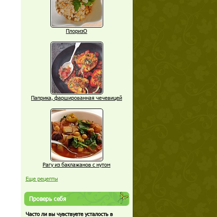
ПлоризО
Паприка, фаршированная чечевицей
Рагу из баклажанов с нутом
Еще рецепты
Проверь себя
Часто ли вы чувствуете усталость в