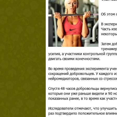
Об этом 
В экспер
Часть из
некоторы
Затем до
тренажер
усилия, а участники контрольной групп
двигать своими конечностями.
Во время проведения эксперимента учен
сокращений добровольцев. У каждого из
нейромедиаторов, связанных со стрессо
Спустя 48 часов добровольцы вернулис
которые они уже раньше видели и 90 н
показанных ранее, в то время как учас
Исследователи отмечают, что улучшить
раз подтвердило положительное влияни