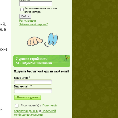
Запомнить меня на этом
компьютере
Регистрация
ий.
Забыли свой пароль?
, а
ские
7 уроков стройности
от Людмилы Симиненко
Получите бесплатный курс на свой e-mail
Ваше имя: *
Ваш е-mail: *
Я согласен(а) с
Политикой
ой
обработки данных
и
Политикой
конфиденциальности