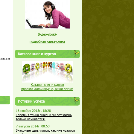
Видео-урок+
подробная карта-схема
Каталог книг и курсов
 писем
Каталог книг и курсов
проекта Живи вкусно, живи легко!
Истории успеха
16 ноября 2015г. 18:28
Теперь я точно знаю: в 40 лет жизнь
только начинается!
7 августа 2014г. 08:53
Знакомые удивлялись, как мне удалось