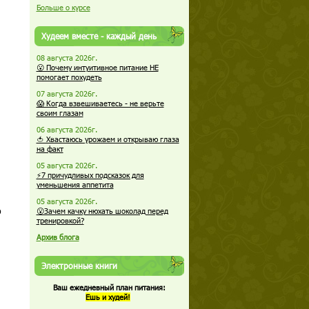
Больше о курсе
Худеем вместе - каждый день
08 августа 2026г.
😮 Почему интуитивное питание НЕ
помогает похудеть
07 августа 2026г.
😱 Когда взвешиваетесь - не верьте
своим глазам
06 августа 2026г.
🍅 Хвастаюсь урожаем и открываю глаза
на факт
05 августа 2026г.
⚡7 причудливых подсказок для
уменьшения аппетита
05 августа 2026г.
о
😮Зачем качку нюхать шоколад перед
тренировкой?
Архив блога
Электронные книги
Ваш ежедневный план питания:
Ешь и худей!