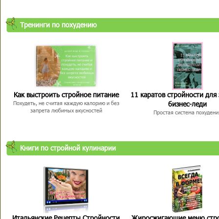
Тренинги по похудению
Как выстроить стройное питание
11 каратов стройности для
бизнес-леди
Похудеть, не считая каждую калорию и без
запрета любимых вкусностей
Простая система похудени
Книги по стройной кулинарии
Итальянские Рецепты Стройности
Жиросжигающие меню стр