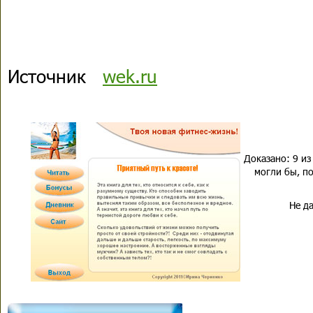
Источник
wek.ru
Доказано: 9 из
могли бы, по
Не да