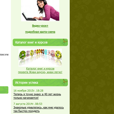
Видео-урок+
подробная карта-схема
Каталог книг и курсов
 писем
Каталог книг и курсов
проекта Живи вкусно, живи легко!
Истории успеха
16 ноября 2015г. 18:28
Теперь я точно знаю: в 40 лет жизнь
только начинается!
7 августа 2014г. 08:53
Знакомые удивлялись, как мне удалось
так быстро похудеть