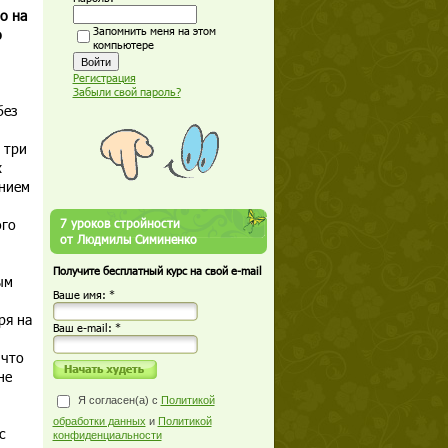
о на
Запомнить меня на этом
о
компьютере
Регистрация
Забыли свой пароль?
без
 три
х
ением
ого
7 уроков стройности
от Людмилы Симиненко
Получите бесплатный курс на свой e-mail
ым
Ваше имя: *
ря на
Ваш е-mail: *
 что
не
Я согласен(а) с
Политикой
обработки данных
и
Политикой
с
конфиденциальности