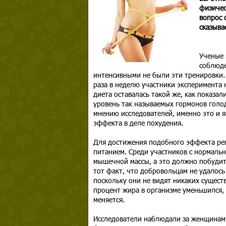
физичес
вопрос 
сказывае
Ученые 
соблюде
интенсивными не были эти тренировки.
раза в неделю участники эксперимента н
диета оставалась такой же, как показа
уровень так называемых гормонов голод
мнению исследователей, именно это и я
эффекта в деле похудения.
Для достижения подобного эффекта рег
питанием. Среди участников с нормаль
мышечной массы, а это должно побудит
тот факт, что добровольцам не удалось
поскольку они не видят никаких существ
процент жира в организме уменьшился, 
меняется.
Исследователи наблюдали за женщинам