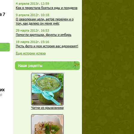
4 апреля 2013г. 12:59
Как я перестала бояться еды и похудела
а 7
9 апреля 2012г. 10:18
О революции цели, ветре перемен и о
том, как далеко он меня унёс
29 марта 2012г. 16:53
Помогли картошка, фрукты и имбирь
19 марта 2012г. 15:16
Пусть фото и моя история вас вдохновят!
Еще истории успеха
Наши рецепты
щих
о!
Чатни из крыжовника