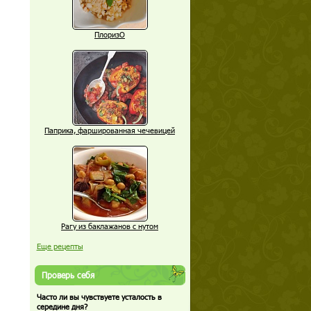
ПлоризО
Паприка, фаршированная чечевицей
Рагу из баклажанов с нутом
Еще рецепты
Проверь себя
Часто ли вы чувствуете усталость в
середине дня?