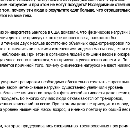
ким нагрузкам и при этом не могут похудеть? Исследование ответил
о том, почему эти люди в результате едят больше, что отрицательн
тся на весе тела.
из Университета Бангора в США доказали, что физические нагрузки 
ния диеты не приведут к потере лишнего веса, насколько бы
 В течение двух месяцев достаточно объемных кардиотренировок по
е столкнулись ни с какими изменениями индекса массы тела, если и
ли наблюдения. При этом в организме людей с лишним весом и ожир
а существенно изменился, что привело к увеличению аппетита. По
вляется причиной того, почему физические нагрузки не дают никак
улярные тренировки необходимо обязательно сочетать с правильн
ным весом интенсивные нагрузки существенно увеличили уровень
ь большее количество людей к физической активности даже несмот
 похудеть. Во многих случаях люди отказываются от тренировок,
енных изменений на весах. При этом им даже не приходит в голову,
а уровень мышечной массы возрос, и именно поэтому их общий вес 
и, которые придерживались специальных тренировочных программ 