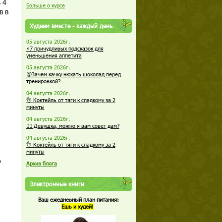
 4
Больше о курсе
в в
Худеем вместе - каждый день
05 августа 2026г.
⚡7 причудливых подсказок для
уменьшения аппетита
05 августа 2026г.
😮Зачем качку нюхать шоколад перед
тренировкой?
04 августа 2026г.
👌 Коктейль от тяги к сладкому за 2
минуты
04 августа 2026г.
🏋️‍♀️ Девушка, можно я вам совет дам?
04 августа 2026г.
👌 Коктейль от тяги к сладкому за 2
минуты
о
Архив блога
Электронные книги
Ваш ежедневный план питания:
Ешь и худей!