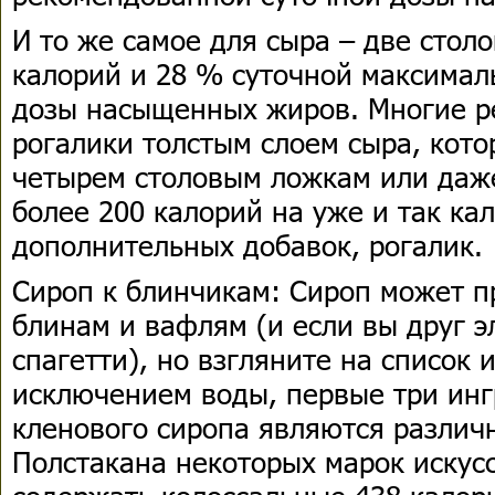
И то же самое для сыра – две стол
калорий и 28 % суточной максима
дозы насыщенных жиров. Многие р
рогалики толстым слоем сыра, кот
четырем столовым ложкам или даже
более 200 калорий на уже и так ка
дополнительных добавок, рогалик.
Сироп к блинчикам: Сироп может п
блинам и вафлям (и если вы друг э
спагетти), но взгляните на список 
исключением воды, первые три инг
кленового сиропа являются различ
Полстакана некоторых марок искус