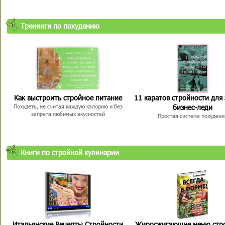
Тренинги по похудению
Как выстроить стройное питание
11 каратов стройности для
бизнес-леди
Похудеть, не считая каждую калорию и без
запрета любимых вкусностей
Простая система похудени
Книги по стройной кулинарии
Итальянские Рецепты Стройности
Жиросжигающие меню стр