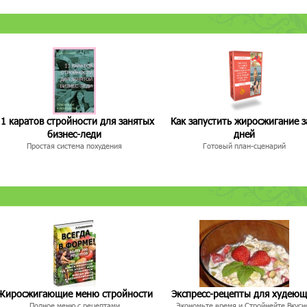
1 каратов стройности для занятых
Как запустить жиросжигание з
бизнес-леди
дней
Простая система похудения
Готовый план-сценарий
Жиросжигающие меню стройности
Экспресс-рецепты для худею
Полное меню с рецептами
Экономьте время и Стройнейте Вкусн