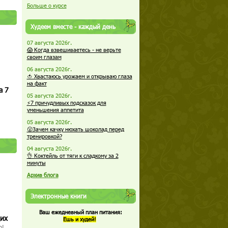
Больше о курсе
Худеем вместе - каждый день
07 августа 2026г.
😱 Когда взвешиваетесь - не верьте
своим глазам
06 августа 2026г.
🍅 Хвастаюсь урожаем и открываю глаза
на факт
а 7
05 августа 2026г.
⚡7 причудливых подсказок для
уменьшения аппетита
05 августа 2026г.
😮Зачем качку нюхать шоколад перед
тренировкой?
04 августа 2026г.
👌 Коктейль от тяги к сладкому за 2
минуты
Архив блога
Электронные книги
Ваш ежедневный план питания:
щих
Ешь и худей!
о!