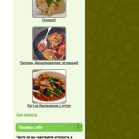
ПлоризО
Паприка, фаршированная чечевицей
Рагу из баклажанов с нутом
Еще рецепты
Проверь себя
Часто ли вы чувствуете усталость в