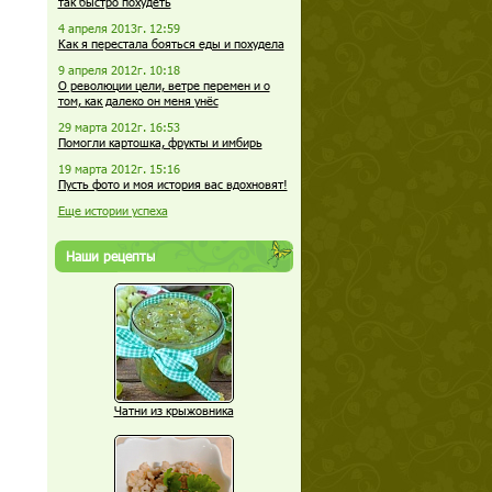
так быстро похудеть
4 апреля 2013г. 12:59
Как я перестала бояться еды и похудела
9 апреля 2012г. 10:18
О революции цели, ветре перемен и о
том, как далеко он меня унёс
29 марта 2012г. 16:53
Помогли картошка, фрукты и имбирь
19 марта 2012г. 15:16
Пусть фото и моя история вас вдохновят!
Еще истории успеха
Наши рецепты
Чатни из крыжовника