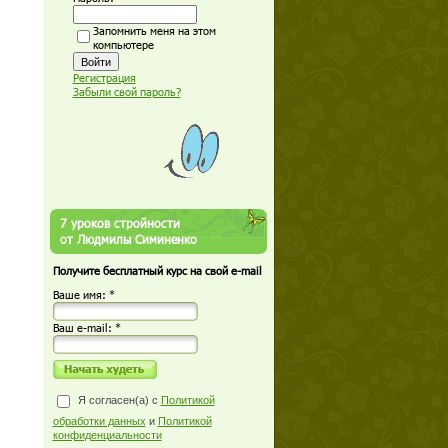
Запомнить меня на этом
компьютере
Регистрация
Забыли свой пароль?
7 уроков стройности
от Людмилы Симиненко
Получите бесплатный курс на свой e-mail
Ваше имя: *
Ваш е-mail: *
Я согласен(а) с
Политикой
обработки данных
и
Политикой
конфиденциальности