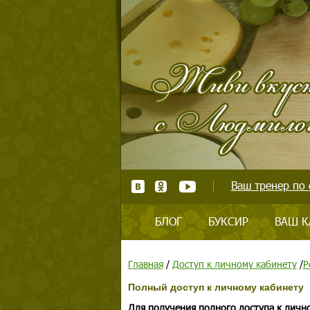
Ваш тренер по 
БЛОГ
БУКСИР
ВАШ К
Главная
/
Доступ к личному кабинету
/
Р
Полный доступ к личному кабинету
Для получения полного доступа к личн