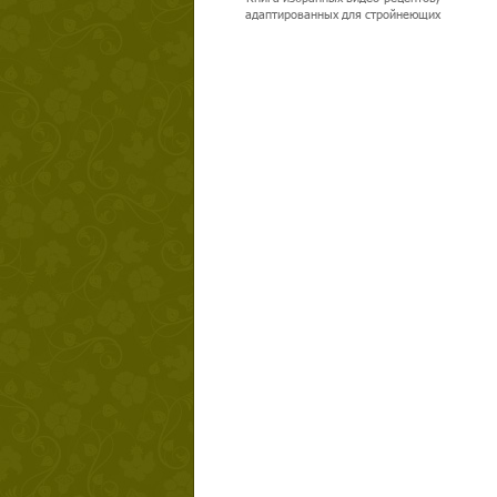
адаптированных для стройнеющих