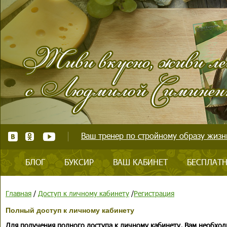
Ваш тренер по стройному образу жизни
БЛОГ
БУКСИР
ВАШ КАБИНЕТ
БЕСПЛАТН
Главная
/
Доступ к личному кабинету
/
Регистрация
Полный доступ к личному кабинету
Для получения полного доступа к личному кабинету, Вам необход