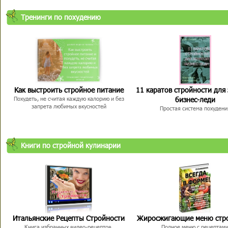
Тренинги по похудению
Как выстроить стройное питание
11 каратов стройности для
бизнес-леди
Похудеть, не считая каждую калорию и без
запрета любимых вкусностей
Простая система похудени
Книги по стройной кулинарии
Итальянские Рецепты Стройности
Жиросжигающие меню стр
Книга избранных видео-рецептов,
Полное меню с рецептам