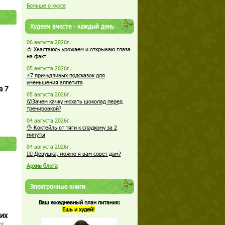
Больше о курсе
Худеем вместе - каждый день
06 августа 2026г.
🍅 Хвастаюсь урожаем и открываю глаза
на факт
05 августа 2026г.
⚡7 причудливых подсказок для
уменьшения аппетита
а 7
05 августа 2026г.
😮Зачем качку нюхать шоколад перед
тренировкой?
04 августа 2026г.
👌 Коктейль от тяги к сладкому за 2
минуты
04 августа 2026г.
🏋️‍♀️ Девушка, можно я вам совет дам?
Архив блога
Электронные книги
Ваш ежедневный план питания:
Ешь и худей!
щих
о!