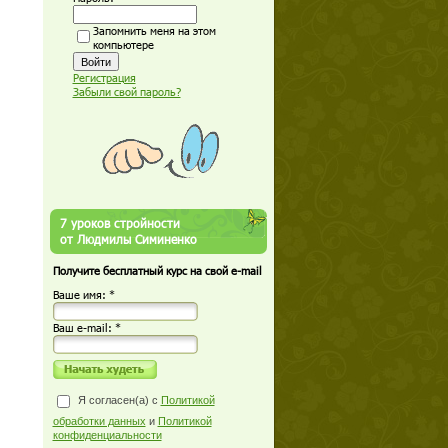
Запомнить меня на этом
компьютере
Регистрация
Забыли свой пароль?
7 уроков стройности
от Людмилы Симиненко
Получите бесплатный курс на свой e-mail
Ваше имя: *
Ваш е-mail: *
Я согласен(а) с
Политикой
обработки данных
и
Политикой
конфиденциальности