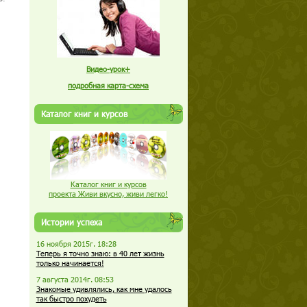
Видео-урок+
подробная карта-схема
Каталог книг и курсов
Каталог книг и курсов
проекта Живи вкусно, живи легко!
Истории успеха
16 ноября 2015г. 18:28
Теперь я точно знаю: в 40 лет жизнь
только начинается!
7 августа 2014г. 08:53
Знакомые удивлялись, как мне удалось
так быстро похудеть