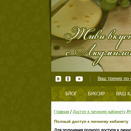
Ваш тренер по 
БЛОГ
БУКСИР
ВАШ К
Главная
/
Доступ к личному кабинету
/
Р
Полный доступ к личному кабинету
Для получения полного доступа к личн