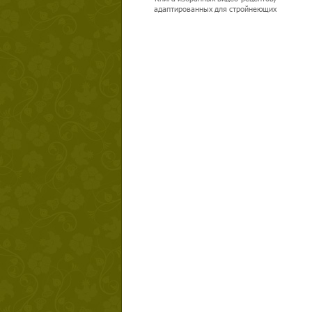
адаптированных для стройнеющих