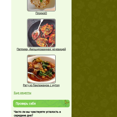
ПлоризО
Паприка, фаршированная чечевицей
Рагу из баклажанов с нутом
Еще рецепты
Проверь себя
Часто ли вы чувствуете усталость в
середине дня?