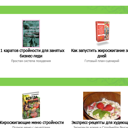
1 каратов стройности для занятых
Как запустить жиросжигание з
бизнес-леди
дней
Простая система похудения
Готовый план-сценарий
Жиросжигающие меню стройности
Экспресс-рецепты для худею
Полное меню с рецептами
Экономьте время и Стройнейте Вкусн