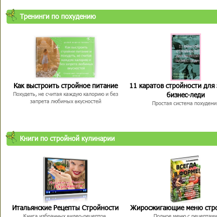
Тренинги по похудению
Как выстроить стройное питание
11 каратов стройности для
бизнес-леди
Похудеть, не считая каждую калорию и без
запрета любимых вкусностей
Простая система похудени
Книги по стройной кулинарии
Итальянские Рецепты Стройности
Жиросжигающие меню стр
Книга избранных видео-рецептов,
Полное меню с рецептам