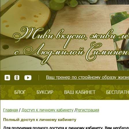
Ваш тренер по стройному образу жизни
БЛОГ
БУКСИР
ВАШ КАБИНЕТ
БЕСПЛАТН
Главная
/
Доступ к личному кабинету
/
Регистрация
Полный доступ к личному кабинету
Для получения полного доступа к личному кабинету, Вам необход