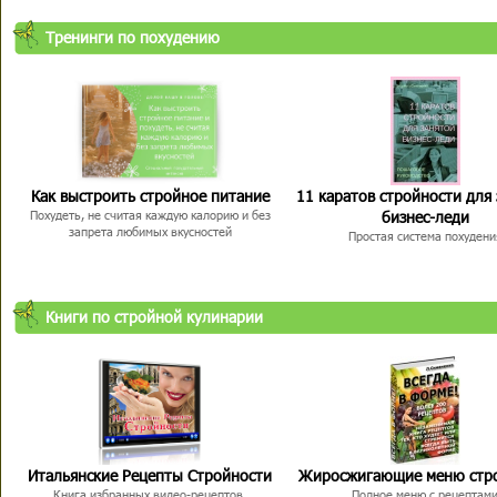
Тренинги по похудению
Как выстроить стройное питание
11 каратов стройности для
бизнес-леди
Похудеть, не считая каждую калорию и без
запрета любимых вкусностей
Простая система похудени
Книги по стройной кулинарии
Итальянские Рецепты Стройности
Жиросжигающие меню стр
Книга избранных видео-рецептов,
Полное меню с рецептам