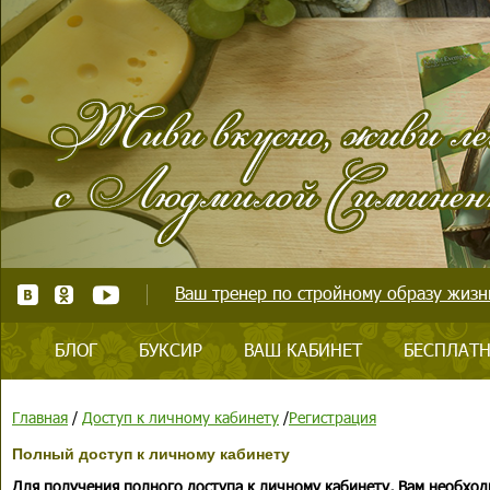
Ваш тренер по стройному образу жизни
БЛОГ
БУКСИР
ВАШ КАБИНЕТ
БЕСПЛАТН
Главная
/
Доступ к личному кабинету
/
Регистрация
Полный доступ к личному кабинету
Для получения полного доступа к личному кабинету, Вам необход