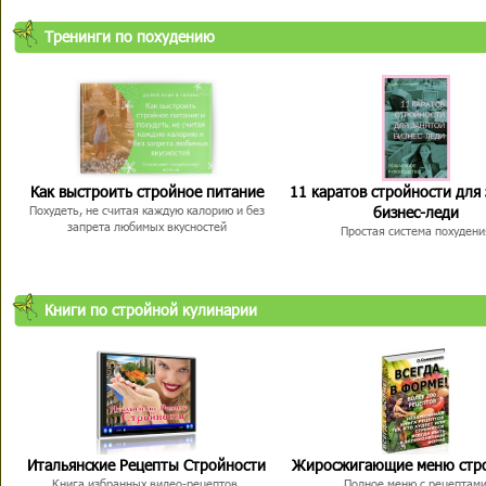
Тренинги по похудению
Как выстроить стройное питание
11 каратов стройности для
бизнес-леди
Похудеть, не считая каждую калорию и без
запрета любимых вкусностей
Простая система похудени
Книги по стройной кулинарии
Итальянские Рецепты Стройности
Жиросжигающие меню стр
Книга избранных видео-рецептов,
Полное меню с рецептам