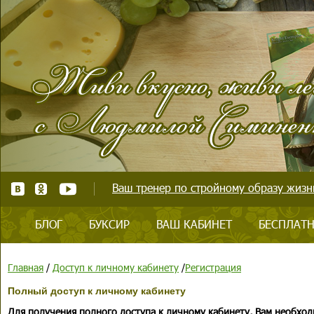
Ваш тренер по стройному образу жизни
БЛОГ
БУКСИР
ВАШ КАБИНЕТ
БЕСПЛАТН
Главная
/
Доступ к личному кабинету
/
Регистрация
Полный доступ к личному кабинету
Для получения полного доступа к личному кабинету, Вам необход