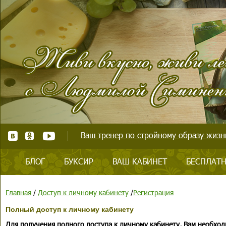
Ваш тренер по стройному образу жизни
БЛОГ
БУКСИР
ВАШ КАБИНЕТ
БЕСПЛАТН
Главная
/
Доступ к личному кабинету
/
Регистрация
Полный доступ к личному кабинету
Для получения полного доступа к личному кабинету, Вам необход