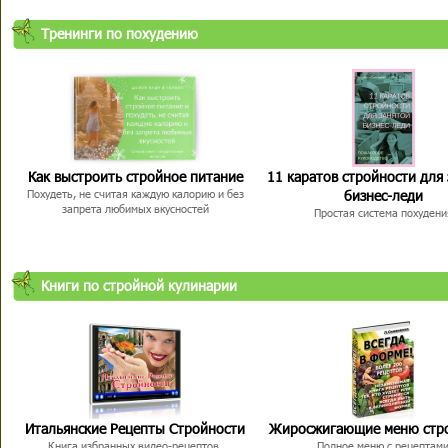
Тренинги по похудению
Как выстроить стройное питание
11 каратов стройности для
бизнес-леди
Похудеть, не считая каждую калорию и без
запрета любимых вкусностей
Простая система похудени
Книги по стройной кулинарии
Итальянские Рецепты Стройности
Жиросжигающие меню стр
Книга избранных видео-рецептов,
Полное меню с рецептам