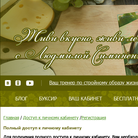
Ваш тренер по стройному образу жизни
БЛОГ
БУКСИР
ВАШ КАБИНЕТ
БЕСПЛАТН
Главная
/
Доступ к личному кабинету
/
Регистрация
Полный доступ к личному кабинету
Для получения полного доступа к личному кабинету, Вам необход