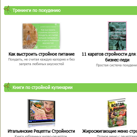
Тренинги по похудению
Как выстроить стройное питание
11 каратов стройности для
бизнес-леди
Похудеть, не считая каждую калорию и без
запрета любимых вкусностей
Простая система похудени
Книги по стройной кулинарии
Итальянские Рецепты Стройности
Жиросжигающие меню стр
Книга избранных видео-рецептов,
Полное меню с рецептам