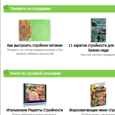
Тренинги по похудению
Как выстроить стройное питание
11 каратов стройности для
бизнес-леди
Похудеть, не считая каждую калорию и без
запрета любимых вкусностей
Простая система похудени
Книги по стройной кулинарии
Итальянские Рецепты Стройности
Жиросжигающие меню стр
Книга избранных видео-рецептов,
Полное меню с рецептам