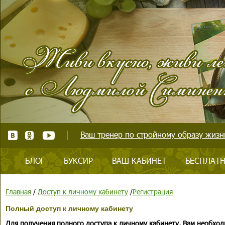
Ваш тренер по стройному образу жизни
БЛОГ
БУКСИР
ВАШ КАБИНЕТ
БЕСПЛАТН
Главная
/
Доступ к личному кабинету
/
Регистрация
Полный доступ к личному кабинету
Для получения полного доступа к личному кабинету, Вам необход