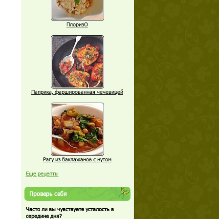
ПлоризО
Паприка, фаршированная чечевицей
Рагу из баклажанов с нутом
Еще рецепты
Проверь себя
Часто ли вы чувствуете усталость в
середине дня?