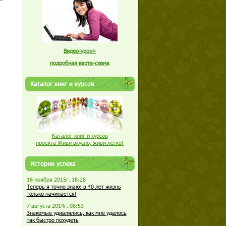
Видео-урок+
подробная карта-схема
Каталог книг и курсов
Каталог книг и курсов
проекта Живи вкусно, живи легко!
Истории успеха
16 ноября 2015г. 18:28
Теперь я точно знаю: в 40 лет жизнь
только начинается!
7 августа 2014г. 08:53
Знакомые удивлялись, как мне удалось
так быстро похудеть