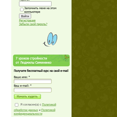
Запомнить меня на этом
компьютере
Регистрация
Забыли свой пароль?
7 уроков стройности
от Людмилы Симиненко
Получите бесплатный курс на свой e-mail
Ваше имя: *
Ваш е-mail: *
Я согласен(а) с
Политикой
обработки данных
и
Политикой
конфиденциальности