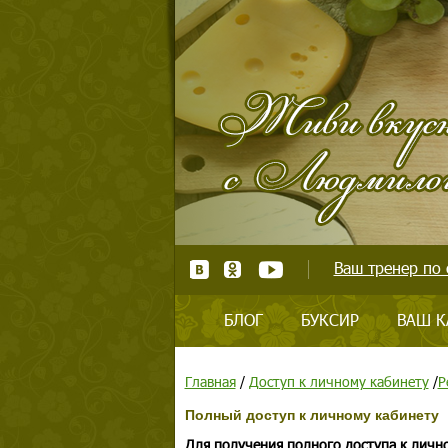
Ваш тренер по 
БЛОГ
БУКСИР
ВАШ К
Главная
/
Доступ к личному кабинету
/
Р
Полный доступ к личному кабинету
Для получения полного доступа к личн