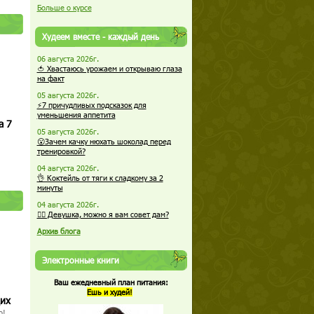
Больше о курсе
Худеем вместе - каждый день
06 августа 2026г.
🍅 Хвастаюсь урожаем и открываю глаза
на факт
05 августа 2026г.
⚡7 причудливых подсказок для
уменьшения аппетита
а 7
05 августа 2026г.
😮Зачем качку нюхать шоколад перед
тренировкой?
04 августа 2026г.
👌 Коктейль от тяги к сладкому за 2
минуты
04 августа 2026г.
🏋️‍♀️ Девушка, можно я вам совет дам?
Архив блога
Электронные книги
Ваш ежедневный план питания:
Ешь и худей!
щих
о!