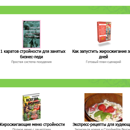
1 каратов стройности для занятых
Как запустить жиросжигание з
бизнес-леди
дней
Простая система похудения
Готовый план-сценарий
Жиросжигающие меню стройности
Экспресс-рецепты для худею
Полное меню с рецептами
Экономьте время и Стройнейте Вкусн