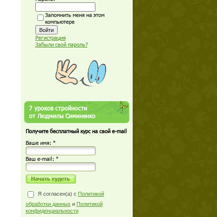
Запомнить меня на этом
компьютере
Регистрация
Забыли свой пароль?
7 уроков стройности
от Людмилы Симиненко
Получите бесплатный курс на свой e-mail
Ваше имя: *
Ваш е-mail: *
Я согласен(а) с
Политикой
обработки данных
и
Политикой
конфиденциальности