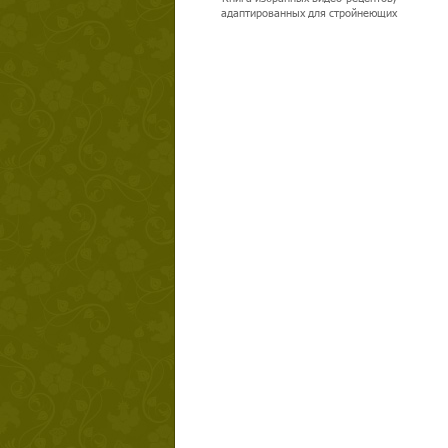
адаптированных для стройнеющих