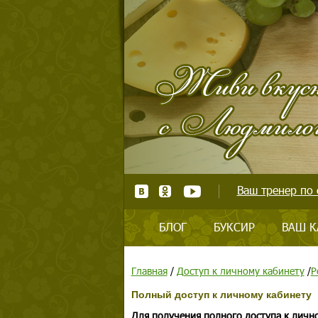
Ваш тренер по 
БЛОГ
БУКСИР
ВАШ К
Главная
/
Доступ к личному кабинету
/
Р
Полный доступ к личному кабинету
Для получения полного доступа к личн