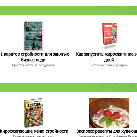
1 каратов стройности для занятых
Как запустить жиросжигание з
бизнес-леди
дней
Простая система похудения
Готовый план-сценарий
Жиросжигающие меню стройности
Экспресс-рецепты для худею
Полное меню с рецептами
Экономьте время и Стройнейте Вкусн