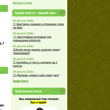
Больше о курсе
Худеем вместе - каждый день
06 августа 2026г.
🍅 Хвастаюсь урожаем и открываю глаза
на факт
05 августа 2026г.
⚡7 причудливых подсказок для
уменьшения аппетита
а 7
05 августа 2026г.
😮Зачем качку нюхать шоколад перед
тренировкой?
04 августа 2026г.
👌 Коктейль от тяги к сладкому за 2
минуты
04 августа 2026г.
🏋️‍♀️ Девушка, можно я вам совет дам?
Архив блога
Электронные книги
Ваш ежедневный план питания:
Ешь и худей!
щих
о!