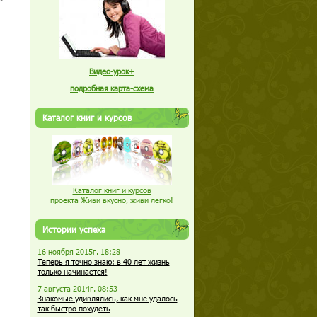
Видео-урок+
подробная карта-схема
Каталог книг и курсов
Каталог книг и курсов
проекта Живи вкусно, живи легко!
Истории успеха
16 ноября 2015г. 18:28
Теперь я точно знаю: в 40 лет жизнь
только начинается!
7 августа 2014г. 08:53
Знакомые удивлялись, как мне удалось
так быстро похудеть