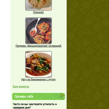
ПлоризО
Паприка, фаршированная чечевицей
Рагу из баклажанов с нутом
Еще рецепты
Проверь себя
Часто ли вы чувствуете усталость в
середине дня?