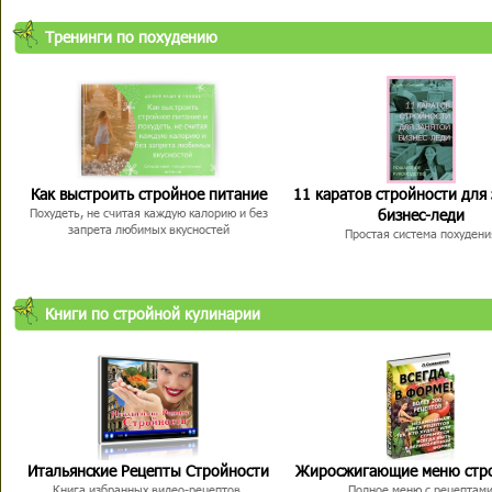
Тренинги по похудению
Как выстроить стройное питание
11 каратов стройности для
бизнес-леди
Похудеть, не считая каждую калорию и без
запрета любимых вкусностей
Простая система похудени
Книги по стройной кулинарии
Итальянские Рецепты Стройности
Жиросжигающие меню стр
Книга избранных видео-рецептов,
Полное меню с рецептам