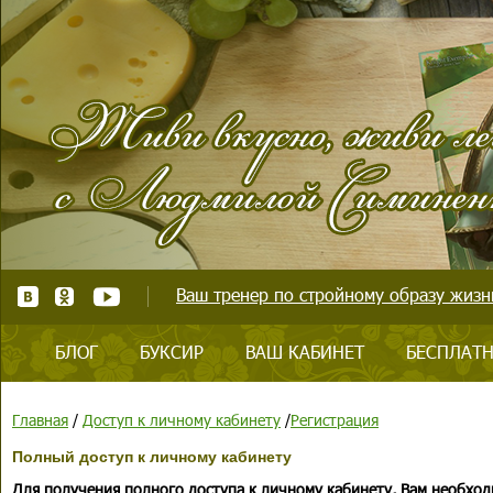
Ваш тренер по стройному образу жизни
БЛОГ
БУКСИР
ВАШ КАБИНЕТ
БЕСПЛАТН
Главная
/
Доступ к личному кабинету
/
Регистрация
Полный доступ к личному кабинету
Для получения полного доступа к личному кабинету, Вам необход