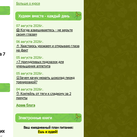
Больше о курсе
Худеем вместе - каждый день
07 августа 2026г.
😱 Когда взвешиваетесь - не верьте
своим глазам
06 августа 2026г.
🍅 Хвастаюсь урожаем и открываю глаза
на факт
а 7
05 августа 2026г.
⚡7 причудливых подсказок для
уменьшения аппетита
05 августа 2026г.
😮Зачем качку нюхать шоколад перед
тренировкой?
04 августа 2026г.
👌 Коктейль от тяги к сладкому за 2
минуты
Архив блога
Электронные книги
Ваш ежедневный план питания:
щих
Ешь и худей!
о!