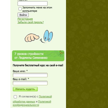
Запомнить меня на этом
компьютере
Регистрация
Забыли свой пароль?
7 уроков стройности
от Людмилы Симиненко
Получите бесплатный курс на свой e-mail
Ваше имя: *
Ваш е-mail: *
Я согласен(а) с
Политикой
обработки данных
и
Политикой
конфиденциальности