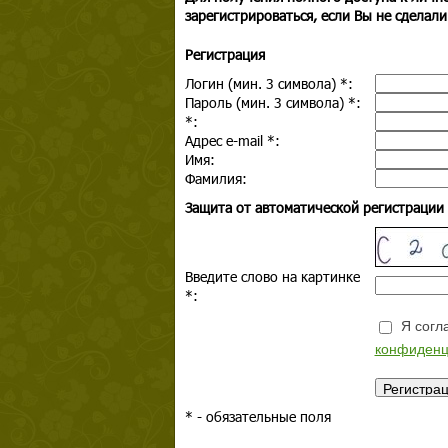
зарегистрироваться, если Вы не сделали
Регистрация
Логин (мин. 3 символа)
*
:
Пароль (мин. 3 символа)
*
:
*
:
Адрес e-mail
*
:
Имя:
Фамилия:
Защита от автоматической регистрации
Введите слово на картинке
*
:
Я согла
конфиденц
*
- обязательные поля