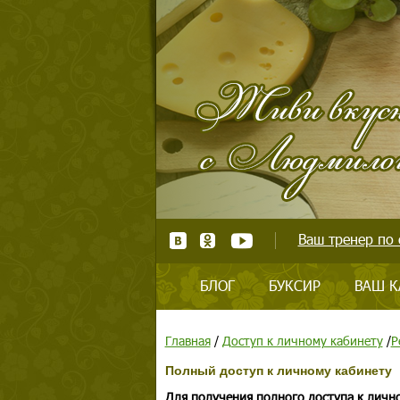
Ваш тренер по 
БЛОГ
БУКСИР
ВАШ К
Главная
/
Доступ к личному кабинету
/
Р
Полный доступ к личному кабинету
Для получения полного доступа к личн