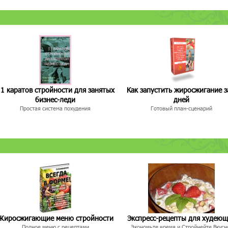
1 каратов стройности для занятых
Как запустить жиросжигание з
бизнес-леди
дней
Простая система похудения
Готовый план-сценарий
Жиросжигающие меню стройности
Экспресс-рецепты для худею
Полное меню с рецептами
Экономьте время и Стройнейте Вкусн