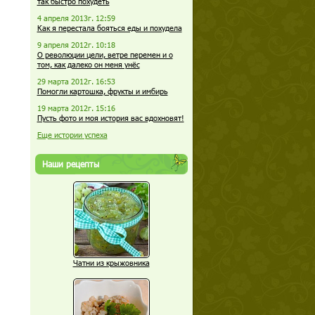
так быстро похудеть
4 апреля 2013г. 12:59
Как я перестала бояться еды и похудела
9 апреля 2012г. 10:18
О революции цели, ветре перемен и о
том, как далеко он меня унёс
29 марта 2012г. 16:53
Помогли картошка, фрукты и имбирь
19 марта 2012г. 15:16
Пусть фото и моя история вас вдохновят!
Еще истории успеха
Наши рецепты
Чатни из крыжовника