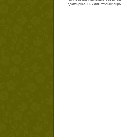
адаптированных для стройнеющих