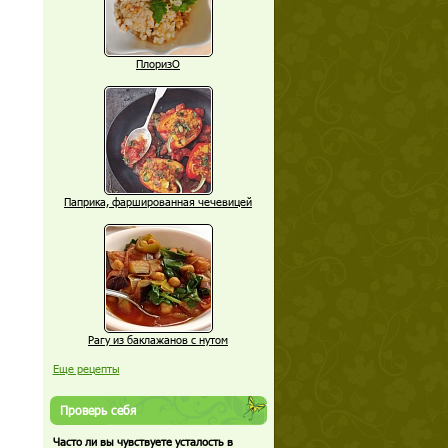
ПлоризО
Паприка, фаршированная чечевицей
Рагу из баклажанов с нутом
Еще рецепты
Проверь себя
Часто ли вы чувствуете усталость в