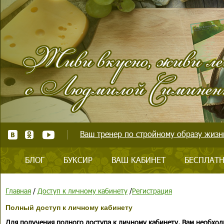
Ваш тренер по стройному образу жизни
БЛОГ
БУКСИР
ВАШ КАБИНЕТ
БЕСПЛАТН
Главная
/
Доступ к личному кабинету
/
Регистрация
Полный доступ к личному кабинету
Для получения полного доступа к личному кабинету, Вам необход