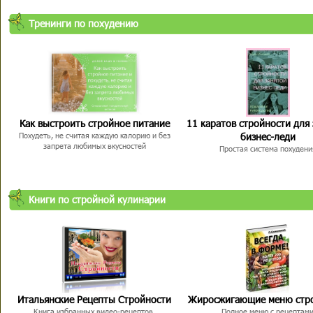
Тренинги по похудению
Как выстроить стройное питание
11 каратов стройности для
бизнес-леди
Похудеть, не считая каждую калорию и без
запрета любимых вкусностей
Простая система похудени
Книги по стройной кулинарии
Итальянские Рецепты Стройности
Жиросжигающие меню стр
Книга избранных видео-рецептов,
Полное меню с рецептам