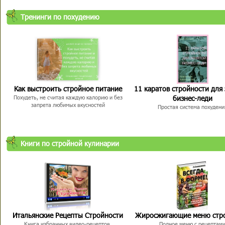
Тренинги по похудению
Как выстроить стройное питание
11 каратов стройности для
бизнес-леди
Похудеть, не считая каждую калорию и без
запрета любимых вкусностей
Простая система похудени
Книги по стройной кулинарии
Итальянские Рецепты Стройности
Жиросжигающие меню стр
Книга избранных видео-рецептов,
Полное меню с рецептам