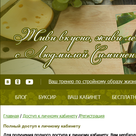
Ваш тренер по стройному образу жизни
БЛОГ
БУКСИР
ВАШ КАБИНЕТ
БЕСПЛАТН
Главная
/
Доступ к личному кабинету
/
Регистрация
Полный доступ к личному кабинету
Для получения полного доступа к личному кабинету, Вам необход