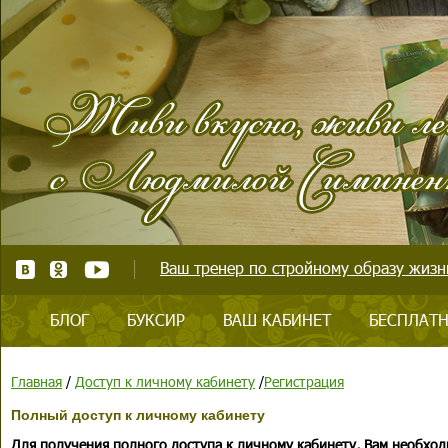
Ваш тренер по стройному образу жизни
БЛОГ
БУКСИР
ВАШ КАБИНЕТ
БЕСПЛАТН
Главная
/
Доступ к личному кабинету
/
Регистрация
Полный доступ к личному кабинету
Для получения полного доступа к личному кабинету, Вам необход