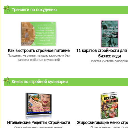
Тренинги по похудению
Как выстроить стройное питание
11 каратов стройности для
бизнес-леди
Похудеть, не считая каждую калорию и без
запрета любимых вкусностей
Простая система похудени
Книги по стройной кулинарии
Итальянские Рецепты Стройности
Жиросжигающие меню стр
Книга избранных видео-рецептов,
Полное меню с рецептам