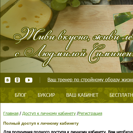
Ваш тренер по стройному образу жизни
БЛОГ
БУКСИР
ВАШ КАБИНЕТ
БЕСПЛАТН
Главная
/
Доступ к личному кабинету
/
Регистрация
Полный доступ к личному кабинету
Для получения полного доступа к личному кабинету, Вам необход