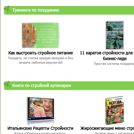
Тренинги по похудению
Как выстроить стройное питание
11 каратов стройности для
бизнес-леди
Похудеть, не считая каждую калорию и без
запрета любимых вкусностей
Простая система похудени
Книги по стройной кулинарии
Итальянские Рецепты Стройности
Жиросжигающие меню стр
Книга избранных видео-рецептов,
Полное меню с рецептам