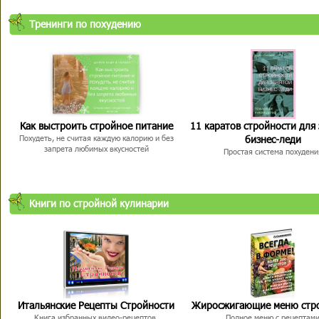
Тренинги по похудению
Как выстроить стройное питание
11 каратов стройности для
бизнес-леди
Похудеть, не считая каждую калорию и без
запрета любимых вкусностей
Простая система похудени
Книги по стройной кулинарии
Итальянские Рецепты Стройности
Жиросжигающие меню стр
Книга избранных видео-рецептов,
Полное меню с рецептам