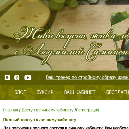
Ваш тренер по стройному образу жизни
БЛОГ
БУКСИР
ВАШ КАБИНЕТ
БЕСПЛАТН
Главная
/
Доступ к личному кабинету
/
Регистрация
Полный доступ к личному кабинету
Для получения полного доступа к личному кабинету, Вам необход