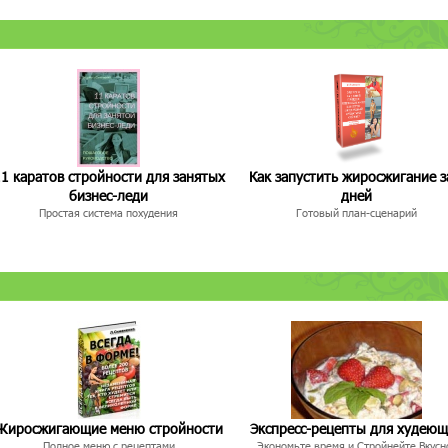
1 каратов стройности для занятых
Как запустить жиросжигание з
бизнес-леди
дней
Простая система похудения
Готовый план-сценарий
Жиросжигающие меню стройности
Экспресс-рецепты для худею
Полное меню с рецептами
Экономьте время и Стройнейте Вкусн