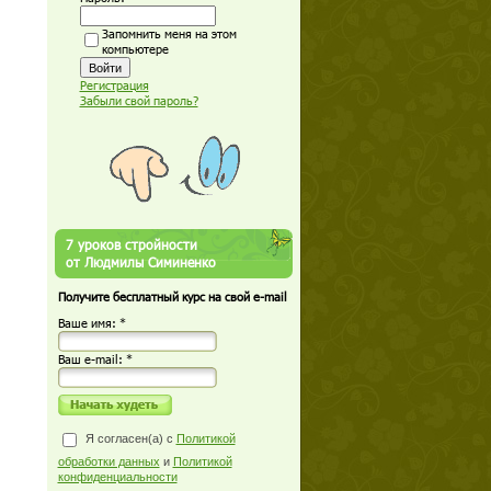
Запомнить меня на этом
компьютере
Регистрация
Забыли свой пароль?
7 уроков стройности
от Людмилы Симиненко
Получите бесплатный курс на свой e-mail
Ваше имя: *
Ваш е-mail: *
Я согласен(а) с
Политикой
обработки данных
и
Политикой
конфиденциальности