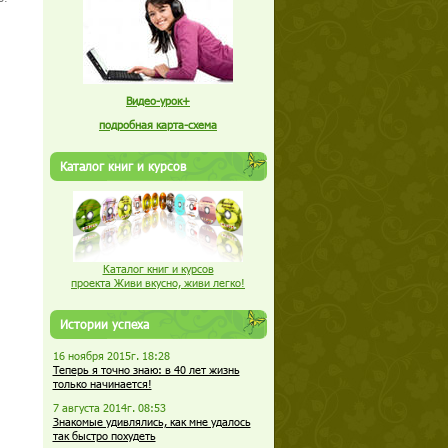
Видео-урок+
подробная карта-схема
Каталог книг и курсов
Каталог книг и курсов
проекта Живи вкусно, живи легко!
Истории успеха
16 ноября 2015г. 18:28
Теперь я точно знаю: в 40 лет жизнь
только начинается!
7 августа 2014г. 08:53
Знакомые удивлялись, как мне удалось
так быстро похудеть