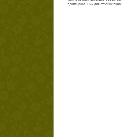
адаптированных для стройнеющих