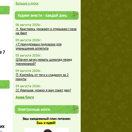
Больше о курсе
Худеем вместе - каждый день
06 августа 2026г.
🍅 Хвастаюсь урожаем и открываю глаза
на факт
05 августа 2026г.
⚡7 причудливых подсказок для
уменьшения аппетита
а 7
05 августа 2026г.
😮Зачем качку нюхать шоколад перед
тренировкой?
04 августа 2026г.
👌 Коктейль от тяги к сладкому за 2
минуты
04 августа 2026г.
🏋️‍♀️ Девушка, можно я вам совет дам?
Архив блога
Электронные книги
Ваш ежедневный план питания:
Ешь и худей!
щих
о!