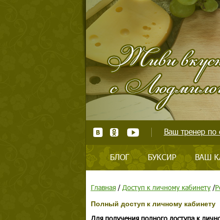
Ваш тренер по 
БЛОГ
БУКСИР
ВАШ К
Главная
/
Доступ к личному кабинету
/
Р
Полный доступ к личному кабинету
Для получения полного доступа к личн