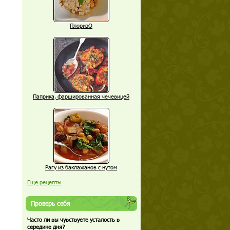
ПлоризО
Паприка, фаршированная чечевицей
Рагу из баклажанов с нутом
Еще рецепты
Проверь себя
Часто ли вы чувствуете усталость в
середине дня?