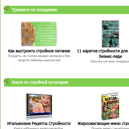
Тренинги по похудению
Как выстроить стройное питание
11 каратов стройности для
бизнес-леди
Похудеть, не считая каждую калорию и без
запрета любимых вкусностей
Простая система похудени
Книги по стройной кулинарии
Итальянские Рецепты Стройности
Жиросжигающие меню стр
Книга избранных видео-рецептов,
Полное меню с рецептам