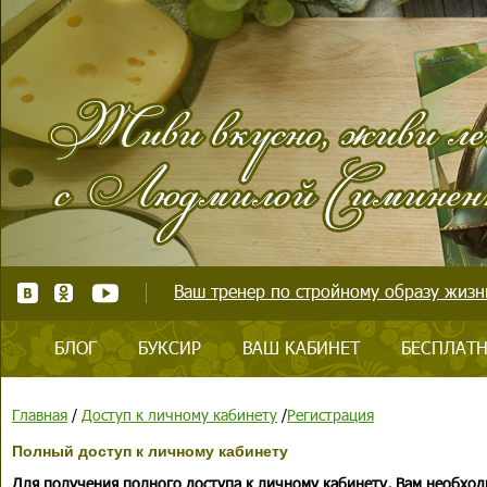
Ваш тренер по стройному образу жизни
БЛОГ
БУКСИР
ВАШ КАБИНЕТ
БЕСПЛАТН
Главная
/
Доступ к личному кабинету
/
Регистрация
Полный доступ к личному кабинету
Для получения полного доступа к личному кабинету, Вам необход