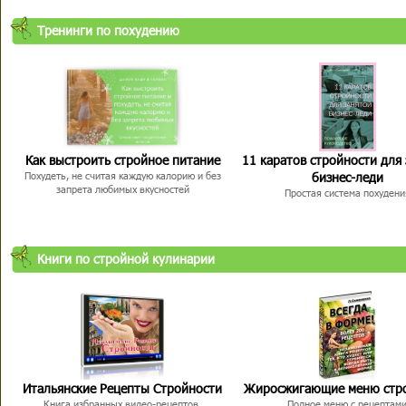
Тренинги по похудению
Как выстроить стройное питание
11 каратов стройности для
бизнес-леди
Похудеть, не считая каждую калорию и без
запрета любимых вкусностей
Простая система похудени
Книги по стройной кулинарии
Итальянские Рецепты Стройности
Жиросжигающие меню стр
Книга избранных видео-рецептов,
Полное меню с рецептам