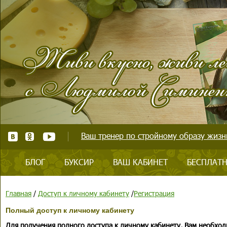
Ваш тренер по стройному образу жизни
БЛОГ
БУКСИР
ВАШ КАБИНЕТ
БЕСПЛАТН
Главная
/
Доступ к личному кабинету
/
Регистрация
Полный доступ к личному кабинету
Для получения полного доступа к личному кабинету, Вам необход