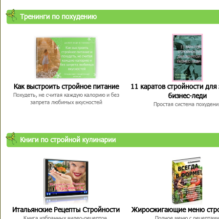
Тренинги по похудению
Как выстроить стройное питание
11 каратов стройности для
бизнес-леди
Похудеть, не считая каждую калорию и без
запрета любимых вкусностей
Простая система похудени
Книги по стройной кулинарии
Итальянские Рецепты Стройности
Жиросжигающие меню стр
Книга избранных видео-рецептов,
Полное меню с рецептам