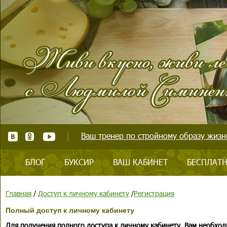
Ваш тренер по стройному образу жизни
БЛОГ
БУКСИР
ВАШ КАБИНЕТ
БЕСПЛАТН
Главная
/
Доступ к личному кабинету
/
Регистрация
Полный доступ к личному кабинету
Для получения полного доступа к личному кабинету, Вам необход