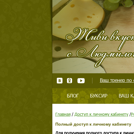
Ваш тренер по 
БЛОГ
БУКСИР
ВАШ К
Главная
/
Доступ к личному кабинету
/
Р
Полный доступ к личному кабинету
Для получения полного доступа к личн