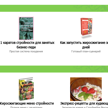
1 каратов стройности для занятых
Как запустить жиросжигание з
бизнес-леди
дней
Простая система похудения
Готовый план-сценарий
Жиросжигающие меню стройности
Экспресс-рецепты для худею
Полное меню с рецептами
Экономьте время и Стройнейте Вкусн