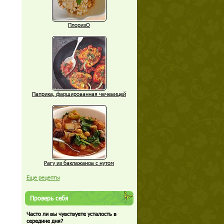
ПлоризО
Паприка, фаршированная чечевицей
Рагу из баклажанов с нутом
Еще рецепты
Проверь себя
Часто ли вы чувствуете усталость в
середине дня?