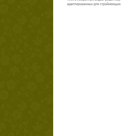
адаптированных для стройнеющих