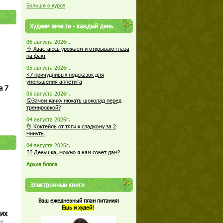
Больше о курсе
Худеем вместе - каждый день
06 августа 2026г.
🍅 Хвастаюсь урожаем и открываю глаза
на факт
05 августа 2026г.
⚡7 причудливых подсказок для
уменьшения аппетита
а 7
05 августа 2026г.
😮Зачем качку нюхать шоколад перед
тренировкой?
04 августа 2026г.
👌 Коктейль от тяги к сладкому за 2
минуты
04 августа 2026г.
🏋️‍♀️ Девушка, можно я вам совет дам?
Архив блога
Электронные книги
Ваш ежедневный план питания:
Ешь и худей!
щих
о!