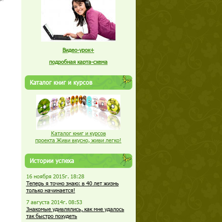
Видео-урок+
подробная карта-схема
Каталог книг и курсов
Каталог книг и курсов
проекта Живи вкусно, живи легко!
Истории успеха
16 ноября 2015г. 18:28
Теперь я точно знаю: в 40 лет жизнь
только начинается!
7 августа 2014г. 08:53
Знакомые удивлялись, как мне удалось
так быстро похудеть