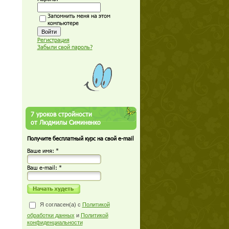
Запомнить меня на этом
компьютере
Регистрация
Забыли свой пароль?
7 уроков стройности
от Людмилы Симиненко
Получите бесплатный курс на свой e-mail
Ваше имя: *
Ваш е-mail: *
Я согласен(а) с
Политикой
обработки данных
и
Политикой
конфиденциальности