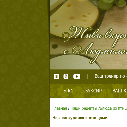
Ваш тренер по 
БЛОГ
БУКСИР
ВАШ К
Главная
/
Наши рецепты
/
Блюда из пти
Нежная курочка с овощами