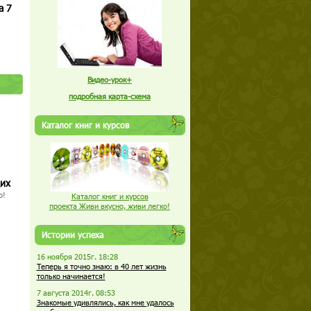
а 7
Видео-урок+
подробная карта-схема
Каталог книг и курсов
щих
о!
Каталог книг и курсов
проекта Живи вкусно, живи легко!
Истории успеха
16 ноября 2015г. 18:28
Теперь я точно знаю: в 40 лет жизнь
только начинается!
7 августа 2014г. 08:53
Знакомые удивлялись, как мне удалось