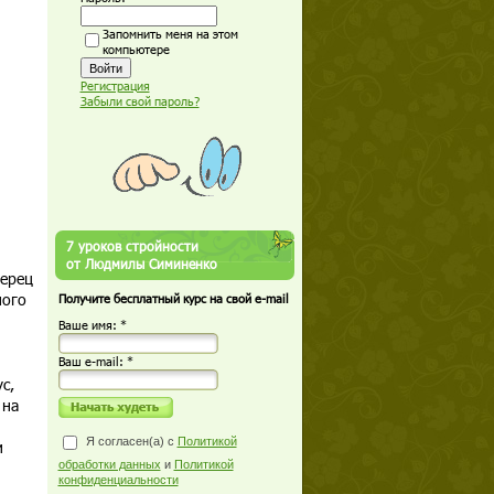
Запомнить меня на этом
компьютере
Регистрация
Забыли свой пароль?
7 уроков стройности
от Людмилы Симиненко
перец
ного
Получите бесплатный курс на свой e-mail
Ваше имя: *
Ваш е-mail: *
с,
 на
Я согласен(а) с
Политикой
и
обработки данных
и
Политикой
конфиденциальности