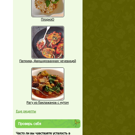
ПлоризО
Паприка, фаршированная чечевицей
Рагу из баклажанов с нутом
Еще рецепты
Проверь себя
Часто ли вы чувствуете усталость в