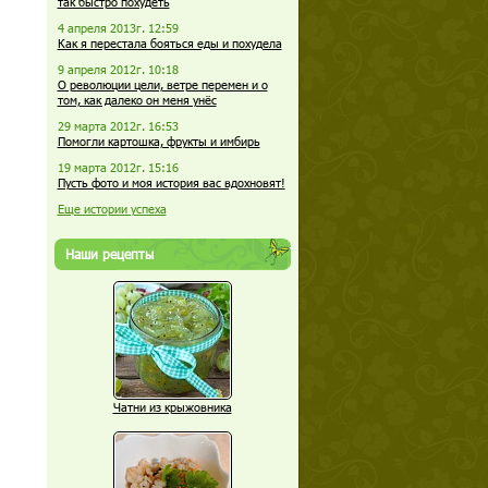
так быстро похудеть
4 апреля 2013г. 12:59
Как я перестала бояться еды и похудела
9 апреля 2012г. 10:18
О революции цели, ветре перемен и о
том, как далеко он меня унёс
29 марта 2012г. 16:53
Помогли картошка, фрукты и имбирь
19 марта 2012г. 15:16
Пусть фото и моя история вас вдохновят!
Еще истории успеха
Наши рецепты
Чатни из крыжовника