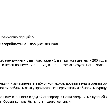
Количество порций:
5
Kалорийность на 1 порцию:
300 ккал
кабачек цукини - 1 шт., баклажан - 1 шт., капуста цветная - 200 гр., 
ь и перец по вкусу, 2 ст. л. меда, 3 ст.л. соевого соуса, 1 ст.л. яблоч
ками и замариновать в яблочном уксусе, добавить мед и соевый соу
 Потом добавить ложку крахмала, все перемешать и обжарить курицу
о полуготовности в другой сковороде. Овощи соединить с курицей 
ут. Овощи должны быть чуть недоготовлеными.