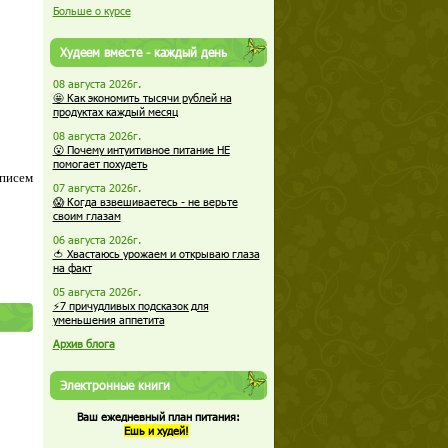
Больше о курсе
Худеем вместе - каждый день
08 августа 2026г.
🤩 Как экономить тысячи рублей на
продуктах каждый месяц
08 августа 2026г.
😮 Почему интуитивное питание НЕ
помогает похудеть
 писем
07 августа 2026г.
😱 Когда взвешиваетесь - не верьте
своим глазам
06 августа 2026г.
🍅 Хвастаюсь урожаем и открываю глаза
на факт
05 августа 2026г.
⚡7 причудливых подсказок для
уменьшения аппетита
Архив блога
Электронные книги
Ваш ежедневный план питания:
Ешь и худей!