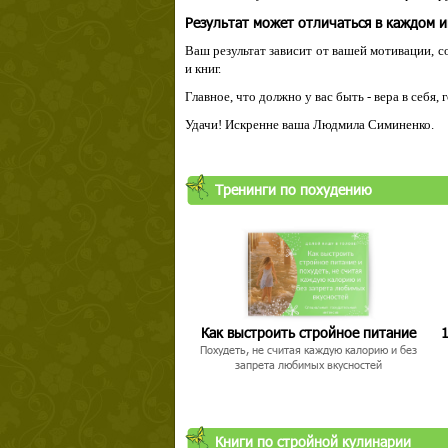
Результат может отличаться в каждом 
Ваш результат зависит от вашей мотивации, с
и книг.
Главное, что должно у вас быть - вера в себя,
Удачи! Искренне ваша Людмила Симиненко.
Тренинги по похудению
Как выстроить стройное питание
1
Похудеть, не считая каждую калорию и без
запрета любимых вкусностей
Книги по стройной кулинарии