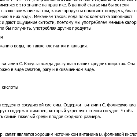
именяете это знание на практике. В данной статье мы бы хотели
ть ваше внимание на том, какие продукты помогают похудеть, благ
нию в них воды. Механизм таков: вода плюс клетчатка заполняют
 и дают ощущение сытости, поэтому мы употребляем меньше калор
ли бы получить, употребляя другие продукты.
ли
ржанию воды, но также клетчатки и кальция.
 витамин C. Капуста всегда доступна в наших средних широтах. Она
жно в виде салатов, рагу и в сквашенном виде.
 кислоты.
я сердечно-сосудистой системы. Содержит витамин С, фолиевую кисл
рута содержат ликопен, который укрепляет стенки сосудов. Чтобы
ь самый тяжелый среди плодов сходного размера.
р. салат является хорошим источником витамина В, фолиевой кисло