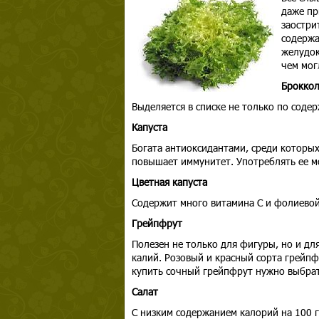
даже пр
заостри
содержа
желудок
чем мог
Брокко
Выделяется в списке не только по соде
Капуста
Богата антиоксидантами, среди которых
повышает иммунитет. Употреблять ее мо
Цветная капуста
Содержит много витамина С и фолиевой
Грейпфрут
Полезен не только для фигуры, но и дл
калий. Розовый и красный сорта грейпф
купить сочный грейпфрут нужно выбрат
Салат
С низким содержанием калорий на 100 г