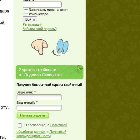
Запомнить меня на этом
одаря
компьютере
ий,
Регистрация
Забыли свой пароль?
7 уроков стройности
от Людмилы Симиненко
Получите бесплатный курс на свой e-mail
Ваше имя: *
Ваш е-mail: *
оту,
Я согласен(а) с
Политикой
обработки данных
и
Политикой
ты,
конфиденциальности