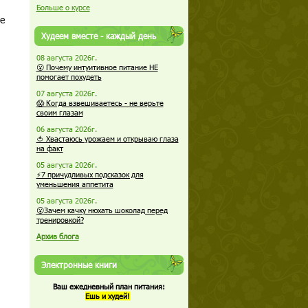
Больше о курсе
е
Худеем вместе - каждый день
08 августа 2026г.
😮 Почему интуитивное питание НЕ
помогает похудеть
07 августа 2026г.
😱 Когда взвешиваетесь - не верьте
своим глазам
06 августа 2026г.
🍅 Хвастаюсь урожаем и открываю глаза
на факт
05 августа 2026г.
⚡7 причудливых подсказок для
уменьшения аппетита
05 августа 2026г.
😮Зачем качку нюхать шоколад перед
тренировкой?
Архив блога
Электронные книги
Ваш ежедневный план питания:
Ешь и худей!