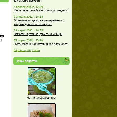
так быстро похудеть
4 апреля 2013г. 12:59
Как я перестала бояться еды и похудела
9 апреля 2012г. 10:18
О революции цели, ветре перемен и о
том, как далеко он меня унёс
29 марта 2012г. 16:53
Помогли картошка, фрукты и имбирь
щих
о!
19 марта 2012г. 15:16
Пусть фото и моя история вас вдохновят!
Еще истории успеха
Наши рецепты
Чатни из крыжовника