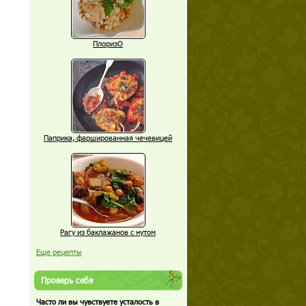
ПлоризО
Паприка, фаршированная чечевицей
Рагу из баклажанов с нутом
Еще рецепты
Проверь себя
Часто ли вы чувствуете усталость в