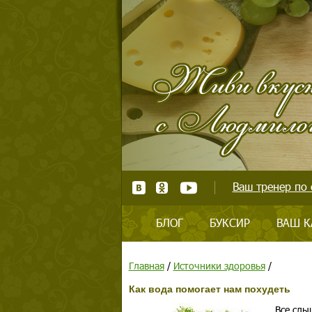
Ваш тренер по 
БЛОГ
БУКСИР
ВАШ К
Главная
/
Источники здоровья
/
Как вода помогает нам похудеть
Все слы