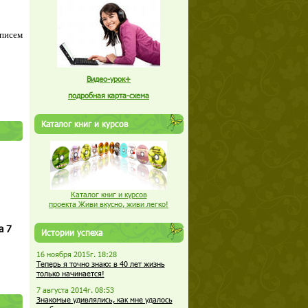
 писем
Видео-урок+
подробная карта-схема
Каталог книг и курсов
Каталог книг и курсов
проекта Живи вкусно, живи легко!
а 7
Истории успеха
16 ноября 2015г. 18:28
Теперь я точно знаю: в 40 лет жизнь
только начинается!
7 августа 2014г. 08:53
Знакомые удивлялись, как мне удалось