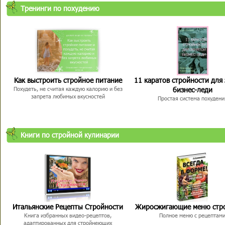
Тренинги по похудению
Как выстроить стройное питание
11 каратов стройности для
бизнес-леди
Похудеть, не считая каждую калорию и без
запрета любимых вкусностей
Простая система похудени
Книги по стройной кулинарии
Итальянские Рецепты Стройности
Жиросжигающие меню стр
Книга избранных видео-рецептов,
Полное меню с рецептам
адаптированных для стройнеющих