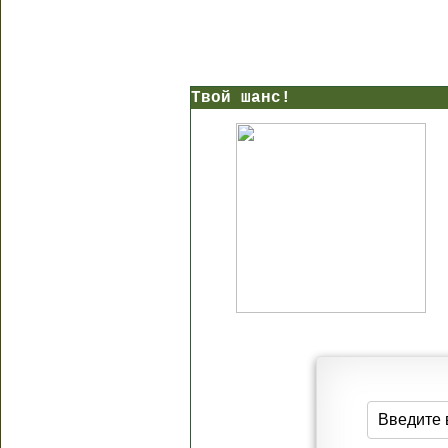
Твой шанс!