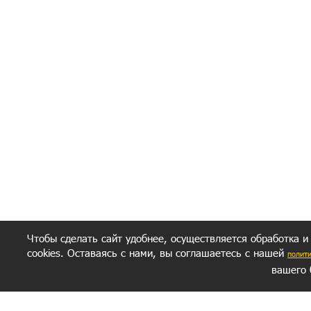
Я согласен(а
Политик
Полити
Получение моих 
Важно:
Ваш результат зависит от вашей мотивации
следуете моим советам из писем и книг.
Главное, что должно у вас быть - вер
желание заботься о своем здоровье.
Удачи! Искрен
Чтобы сделать сайт удобнее, осуществляется обработка и
cookies. Оставаясь с нами, вы соглашаетесь с нашей
полит
вашего 