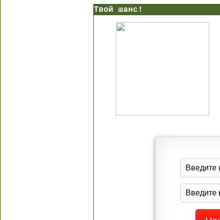
Твой шанс!